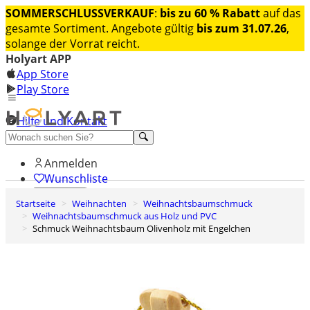
SOMMERSCHLUSSVERKAUF
:
bis zu 60 % Rabatt
auf das
gesamte Sortiment. Angebote gültig
bis zum 31.07.26
,
solange der Vorrat reicht.
Holyart APP
App Store
Play Store
Hilfe und Kontakt
Entdecken Sie Premium
Anmelden
Wunschliste
Startseite
Weihnachten
Weihnachtsbaumschmuck
0
Weihnachtsbaumschmuck aus Holz und PVC
Warenkorb
Schmuck Weihnachtsbaum Olivenholz mit Engelchen