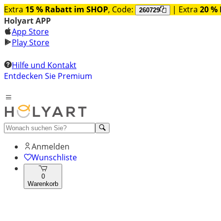
Extra
15 % Rabatt im SHOP
, Code:
| Extra
20 % 
260729
Holyart APP
App Store
Play Store
Hilfe und Kontakt
Entdecken Sie Premium
Anmelden
Wunschliste
0
Warenkorb