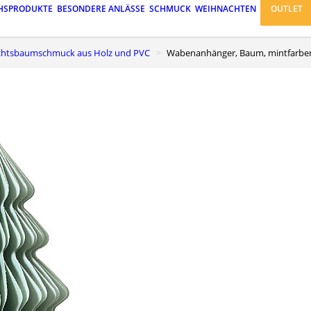
HSPRODUKTE
BESONDERE ANLÄSSE
SCHMUCK
WEIHNACHTEN
OUTLET
achtsbaumschmuck aus Holz und PVC
Wabenanhänger, Baum, mintfarben