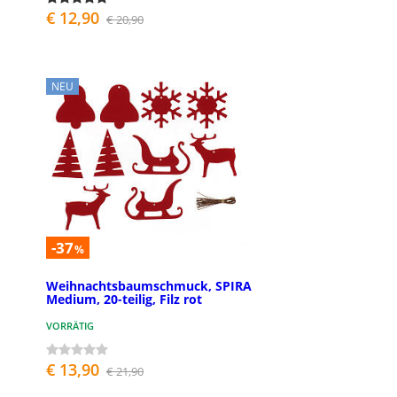
€ 12,90
€ 20,90
NEU
-37
%
Weihnachtsbaumschmuck, SPIRA
Medium, 20-teilig, Filz rot
VORRÄTIG
€ 13,90
€ 21,90