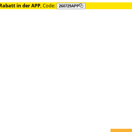
Rabatt in der APP
, Code:
260729APP