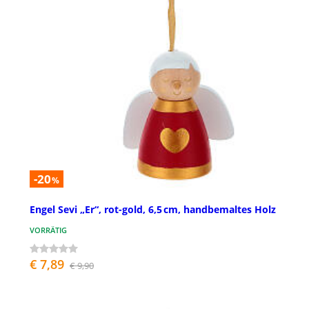
-20
%
Engel Sevi „Er“, rot-gold, 6,5 cm, handbemaltes Holz
VORRÄTIG
€ 7,89
€ 9,90