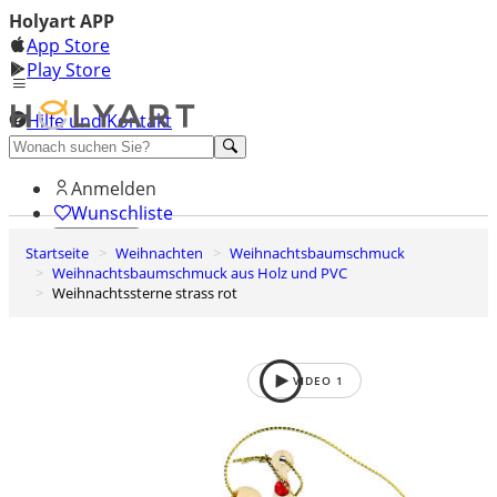
Holyart APP
App Store
Play Store
Hilfe und Kontakt
Entdecken Sie Premium
Anmelden
Wunschliste
Startseite
Weihnachten
Weihnachtsbaumschmuck
0
Weihnachtsbaumschmuck aus Holz und PVC
Warenkorb
Weihnachtssterne strass rot
VIDEO
1