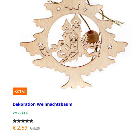
-21
%
Dekoration Weihnachtsbaum
VORRÄTIG
€ 2,59
€ 3,29