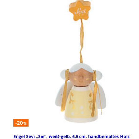
-20
%
Engel Sevi „Sie“, weiß-gelb, 6,5 cm, handbemaltes Holz