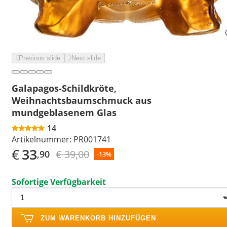
Previous slide
Next slide
Galapagos-Schildkröte,
Weihnachtsbaumschmuck aus
mundgeblasenem Glas
14
Artikelnummer:
PR001741
€
33
€ 39,00
,90
-13%
Sofortige Verfügbarkeit
ZUM WARENKORB HINZUFÜGEN