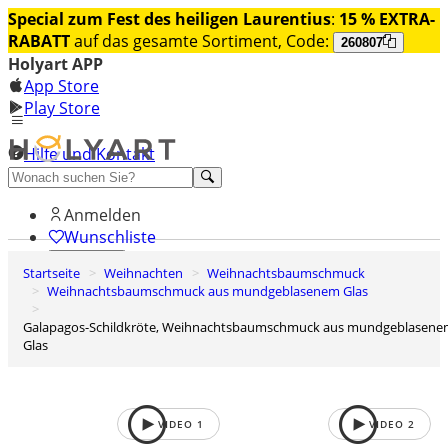
Special zum Fest des heiligen Laurentius
:
15 % EXTRA-
RABATT
auf das gesamte Sortiment, Code:
260807
Holyart APP
App Store
Play Store
Hilfe und Kontakt
Entdecken Sie Premium
Anmelden
Wunschliste
Startseite
Weihnachten
Weihnachtsbaumschmuck
0
Weihnachtsbaumschmuck aus mundgeblasenem Glas
Warenkorb
Galapagos-Schildkröte, Weihnachtsbaumschmuck aus mundgeblasenem
Glas
VIDEO
1
VIDEO
2