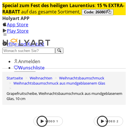
Special zum Fest des heiligen Laurentius
:
15 % EXTRA-
RABATT
auf das gesamte Sortiment,
Code: 260807
Holyart APP
App Store
Play Store
Hilfe und Kontakt
Entdecken Sie Premium
Anmelden
Wunschliste
Startseite
Weihnachten
Weihnachtsbaumschmuck
0
Weihnachtsbaumschmuck aus mundgeblasenem Glas
Warenkorb
Grapefruitscheibe, Weihnachtsbaumschmuck aus mundgeblasenem
Glas, 10 cm
VIDEO
1
VIDEO
2