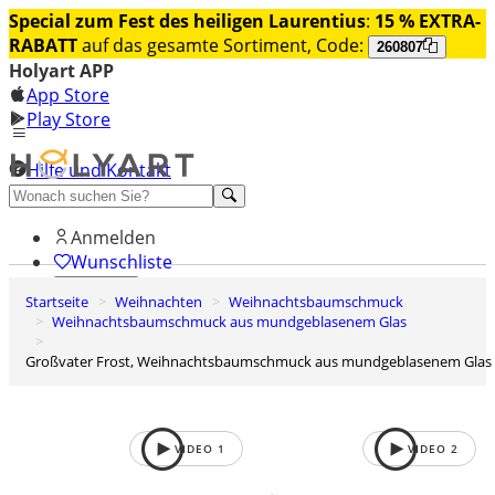
Special zum Fest des heiligen Laurentius
:
15 % EXTRA-
RABATT
auf das gesamte Sortiment, Code:
260807
Holyart APP
App Store
Play Store
Hilfe und Kontakt
Entdecken Sie Premium
Anmelden
Wunschliste
Startseite
Weihnachten
Weihnachtsbaumschmuck
0
Weihnachtsbaumschmuck aus mundgeblasenem Glas
Warenkorb
Großvater Frost, Weihnachtsbaumschmuck aus mundgeblasenem Glas
VIDEO
1
VIDEO
2