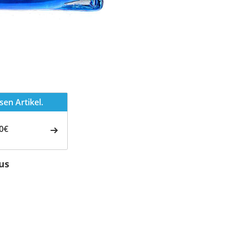
en Artikel.
0€
us