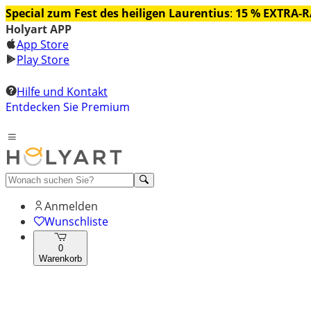
Special zum Fest des heiligen Laurentius
:
15 % EXTRA-
Holyart APP
App Store
Play Store
Hilfe und Kontakt
Entdecken Sie Premium
Anmelden
Wunschliste
0
Warenkorb