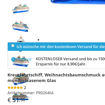
Previous
slide
Next
slide
Ich wünsche mir den kostenlosen Versand für dies
KOSTENLOSER Versand und bis zu 150
Ersparnis für nur 8,90€/Jahr.
Kreuzfahrtschiff, Weihnachtsbaumschmuck a
mundgeblasenem Glas
2
Artikelnummer:
PR026464
€
51
,90