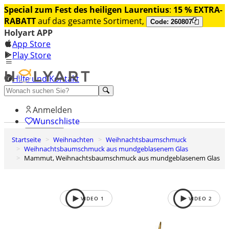
Special zum Fest des heiligen Laurentius
:
15 % EXTRA-
RABATT
auf das gesamte Sortiment,
Code: 260807
Holyart APP
App Store
Play Store
Hilfe und Kontakt
Entdecken Sie Premium
Anmelden
Wunschliste
Startseite
Weihnachten
Weihnachtsbaumschmuck
0
Weihnachtsbaumschmuck aus mundgeblasenem Glas
Warenkorb
Mammut, Weihnachtsbaumschmuck aus mundgeblasenem Glas
VIDEO
1
VIDEO
2