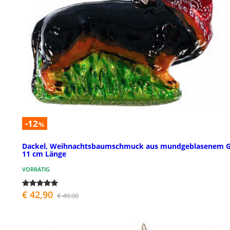
-12
%
Dackel, Weihnachtsbaumschmuck aus mundgeblasenem G
11 cm Länge
VORRÄTIG
€ 42,90
€ 49,00