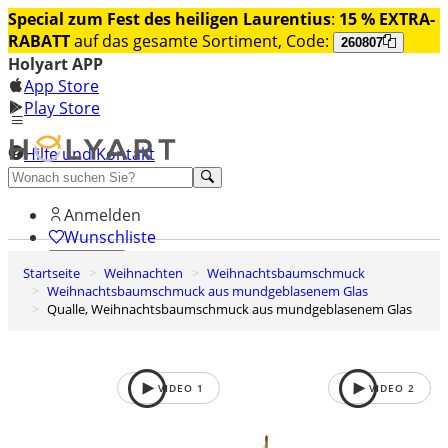
Special zum Fest des heiligen Laurentius
:
15 % EXTRA-
RABATT
auf das gesamte Sortiment, Code:
260807
Holyart APP
App Store
Play Store
Hilfe und Kontakt
Entdecken Sie Premium
Anmelden
Wunschliste
Startseite
Weihnachten
Weihnachtsbaumschmuck
0
Weihnachtsbaumschmuck aus mundgeblasenem Glas
Warenkorb
Qualle, Weihnachtsbaumschmuck aus mundgeblasenem Glas
VIDEO
1
VIDEO
2