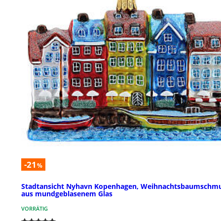
-21
%
Stadtansicht Nyhavn Kopenhagen, Weihnachtsbaumschm
aus mundgeblasenem Glas
VORRÄTIG