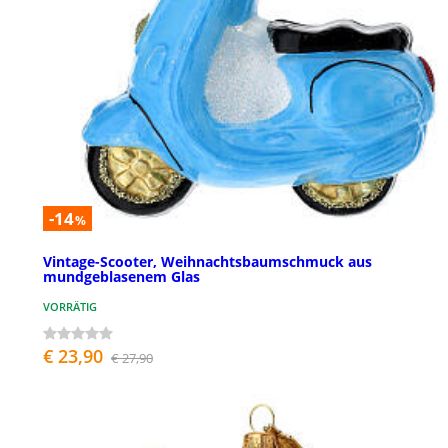
-14
%
Vintage-Scooter, Weihnachtsbaumschmuck aus
mundgeblasenem Glas
VORRÄTIG
€ 23,90
€ 27,90