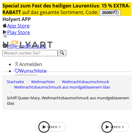
Special zum Fest des heiligen Laurentius
:
15 % EXTRA-
RABATT
auf das gesamte Sortiment, Code:
260807
Holyart APP
App Store
Play Store
Hilfe und Kontakt
Entdecken Sie Premium
Anmelden
Wunschliste
Startseite
Weihnachten
Weihnachtsbaumschmuck
0
Weihnachtsbaumschmuck aus mundgeblasenem Glas
Warenkorb
Schiff Queen Mary, Weihnachtsbaumschmuck aus mundgeblasenem
Glas
VIDEO
1
VIDEO
2