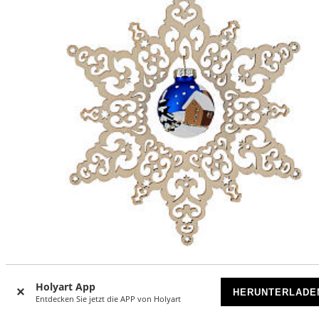
Weihnachtsdekoration durchbrochener Stern mit
Holyart App
handbemalter Glaskugel, Nachtblau, 14 cm – Grödnertal
HERUNTERLADE
Entdecken Sie jetzt die APP von Holyart
DEMNÄCHST WIEDER ERHÄLTLICH