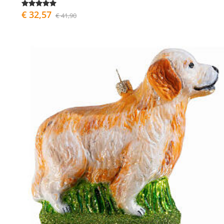
€ 32,57
€ 41,90