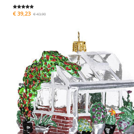
€ 39,23
€ 43,90