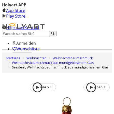
Holyart APP
App Store
Play Store
Hilfe und Kontakt
Entdecken Sie Premium
Anmelden
Wunschliste
Startseite
Weihnachten
Weihnachtsbaumschmuck
0
Weihnachtsbaumschmuck aus mundgeblasenem Glas
Warenkorb
Seestern, Weihnachtsbaumschmuck aus mundgeblasenem Glas
VIDEO
1
VIDEO
2