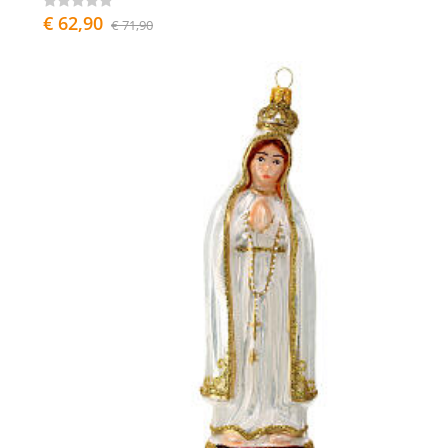
€ 62,90
€ 71,90