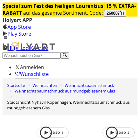
Special zum Fest des heiligen Laurentius
:
15 % EXTRA-
RABATT
auf das gesamte Sortiment, Code:
260807
Holyart APP
App Store
Play Store
Hilfe und Kontakt
Entdecken Sie Premium
Anmelden
Wunschliste
Startseite
Weihnachten
Weihnachtsbaumschmuck
0
Weihnachtsbaumschmuck aus mundgeblasenem Glas
Warenkorb
Stadtansicht Nyhavn Kopenhagen, Weihnachtsbaumschmuck aus
mundgeblasenem Glas
VIDEO
1
VIDEO
2