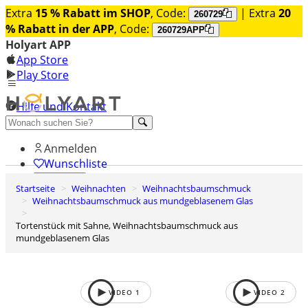
Extra
15 % Rabatt im SHOP
, Code:
| Extra
20
260729
% Rabatt in der APP
, Code:
260729APP
Holyart APP
App Store
Play Store
Hilfe und Kontakt
Entdecken Sie Premium
Anmelden
Wunschliste
Startseite
Weihnachten
Weihnachtsbaumschmuck
0
Weihnachtsbaumschmuck aus mundgeblasenem Glas
Warenkorb
Tortenstück mit Sahne, Weihnachtsbaumschmuck aus
mundgeblasenem Glas
VIDEO
1
VIDEO
2