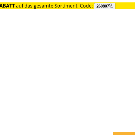
RABATT
auf das gesamte Sortiment, Code:
260807