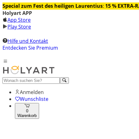
Special zum Fest des heiligen Laurentius
:
15 % EXTRA-
Holyart APP
App Store
Play Store
Hilfe und Kontakt
Entdecken Sie Premium
Anmelden
Wunschliste
0
Warenkorb