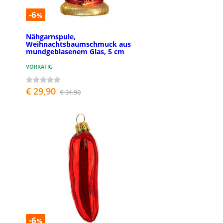
-6
%
Nähgarnspule,
Weihnachtsbaumschmuck aus
mundgeblasenem Glas, 5 cm
VORRÄTIG
€ 29,90
€ 31,90
-6
%