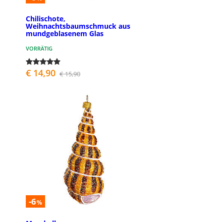
Chilischote,
Weihnachtsbaumschmuck aus
mundgeblasenem Glas
VORRÄTIG
€ 14,90
€ 15,90
-6
%