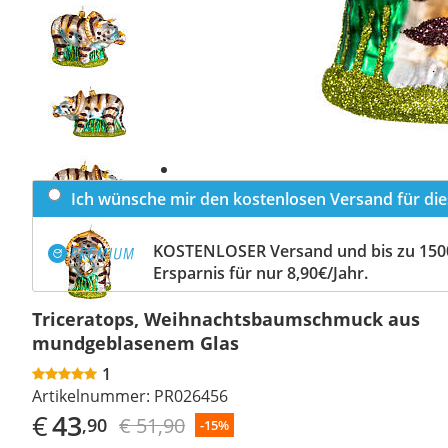
Previous
slide
Next
slide
Ich wünsche mir den kostenlosen Versand für dies
KOSTENLOSER Versand und bis zu 150
Ersparnis für nur 8,90€/Jahr.
Triceratops, Weihnachtsbaumschmuck aus
mundgeblasenem Glas
1
Artikelnummer:
PR026456
€
43
€ 51,90
,90
-15%