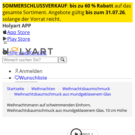
SOMMERSCHLUSSVERKAUF
:
bis zu 60 % Rabatt
auf das
gesamte Sortiment. Angebote gültig
bis zum 31.07.26
,
solange der Vorrat reicht.
Holyart APP
App Store
Play Store
Hilfe und Kontakt
Entdecken Sie Premium
Anmelden
Wunschliste
Startseite
Weihnachten
Weihnachtsbaumschmuck
0
Weihnachtsbaumschmuck aus mundgeblasenem Glas
Warenkorb
Weihnachtsmann auf schwimmenden Einhorn,
Weihnachtsbaumschmuck aus mundgeblasenem Glas, 10 cm Höhe
VIDEO
1