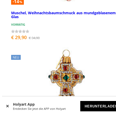
-14
%
Muschel, Weihnachtsbaumschmuck aus mundgeblasenem
Glas
VORRÄTIG
€ 29,90
€ 34,90
NEU
Holyart App
HERUNTERLADE
Entdecken Sie jetzt die APP von Holyart