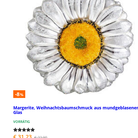
-8
%
Margerite, Weihnachtsbaumschmuck aus mundgeblasen
Glas
VORRÄTIG
€ 31,23
€ 33,90