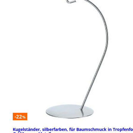
-22
%
Kugelständer, silberfarben, für Baumschmuck in Tropfenf