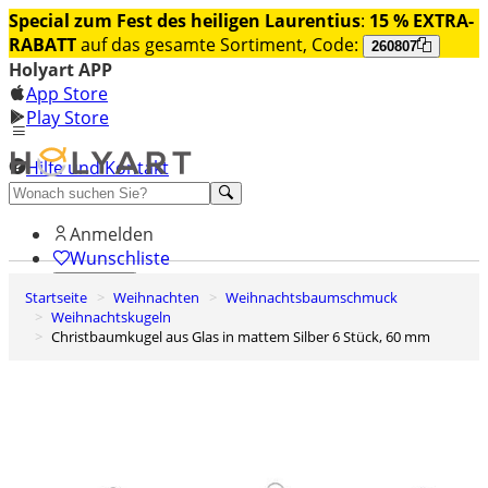
Special zum Fest des heiligen Laurentius
:
15 % EXTRA-
RABATT
auf das gesamte Sortiment, Code:
260807
Holyart APP
App Store
Play Store
Hilfe und Kontakt
Entdecken Sie Premium
Anmelden
Wunschliste
Startseite
Weihnachten
Weihnachtsbaumschmuck
0
Weihnachtskugeln
Warenkorb
Christbaumkugel aus Glas in mattem Silber 6 Stück, 60 mm