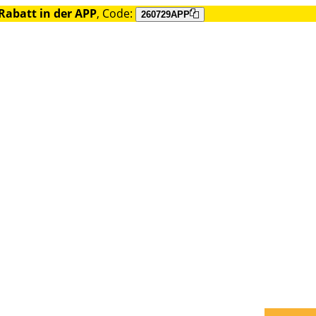
Rabatt in der APP
, Code:
260729APP