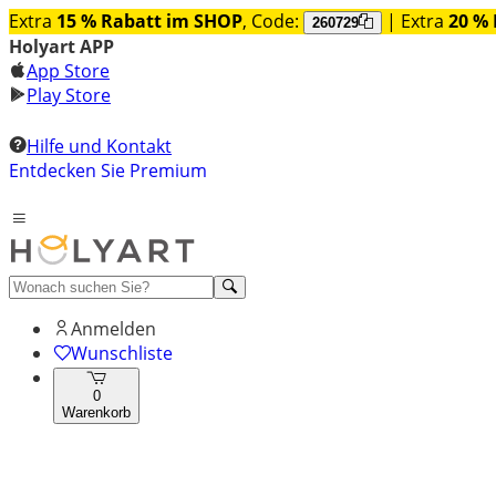
Extra
15 % Rabatt im SHOP
, Code:
| Extra
20 % 
260729
Holyart APP
App Store
Play Store
Hilfe und Kontakt
Entdecken Sie Premium
Anmelden
Wunschliste
0
Warenkorb