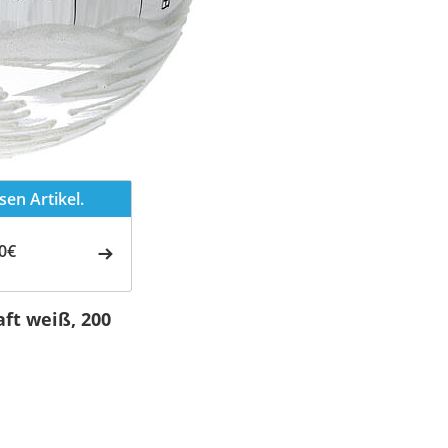
en Artikel.
0€
ft weiß, 200