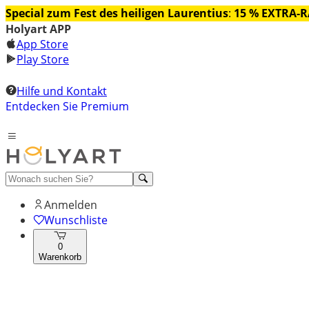
Special zum Fest des heiligen Laurentius
:
15 % EXTRA-
Holyart APP
App Store
Play Store
Hilfe und Kontakt
Entdecken Sie Premium
Anmelden
Wunschliste
0
Warenkorb