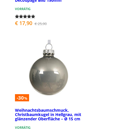
Decoupage Bild 150mm
VORRÄTIG
€ 17,90
€ 25,90
-30
%
Weihnachtsbaumschmuck,
Christbaumkugel in Hellgrau, mit
glänzender Oberfläche – Ø 15 cm
VORRÄTIG