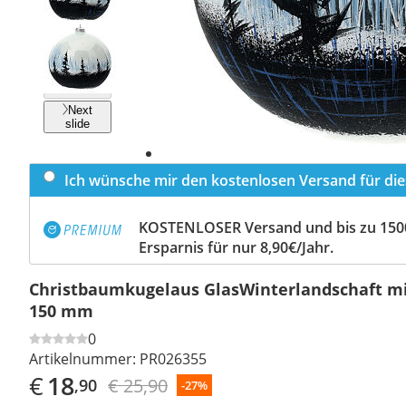
Previous
slide
Next
slide
Ich wünsche mir den kostenlosen Versand für dies
KOSTENLOSER Versand und bis zu 150
Ersparnis für nur 8,90€/Jahr.
Christbaumkugelaus GlasWinterlandschaft m
150 mm
0
Artikelnummer:
PR026355
€
18
€ 25,90
,90
-27%