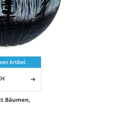
en Artikel.
0€
it Bäumen,