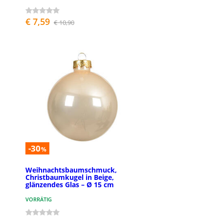
€ 7,59
€ 10,90
-30
%
Weihnachtsbaumschmuck,
Christbaumkugel in Beige,
glänzendes Glas – Ø 15 cm
VORRÄTIG