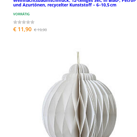
Weihnachtsbaumschmuck, 12-teiliges Set, in Blau-, Petrol-
und Azurtönen, recycelter Kunststoff – 6–10,5 cm
VORRÄTIG
€ 11,90
€ 19,90