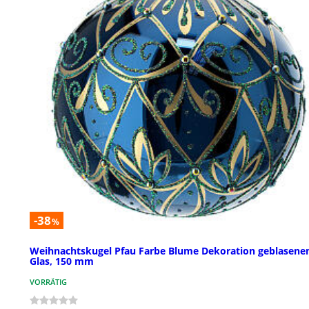
-38
%
Weihnachtskugel Pfau Farbe Blume Dekoration geblasen
Glas, 150 mm
VORRÄTIG