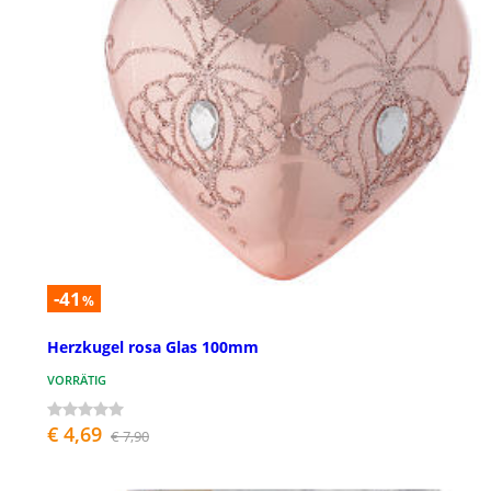
-41
%
Herzkugel rosa Glas 100mm
VORRÄTIG
€ 4,69
€ 7,90