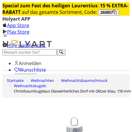
Special zum Fest des heiligen Laurentius
:
15 % EXTRA-
RABATT
auf das gesamte Sortiment, Code:
260807
Holyart APP
App Store
Play Store
Hilfe und Kontakt
Entdecken Sie Premium
Anmelden
Wunschliste
Startseite
Weihnachten
Weihnachtsbaumschmuck
0
Weihnachtskugeln
Warenkorb
Christbaumkugelaus Glaswinterliches Dorf mit Glitzer blau, 150 mm