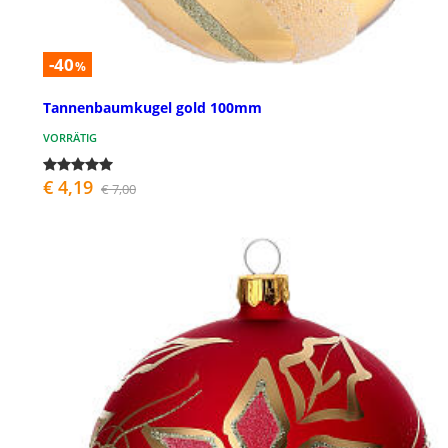
-40
%
Tannenbaumkugel gold 100mm
VORRÄTIG
€ 4,19
€ 7,00