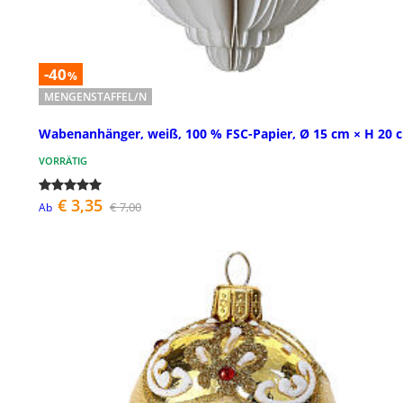
-40
%
MENGENSTAFFEL/N
Wabenanhänger, weiß, 100 % FSC-Papier, Ø 15 cm × H 20 
VORRÄTIG
€ 3,35
€ 7,00
Ab