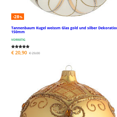
-28
%
Tannenbaum Kugel weissm Glas gold und silber Dekorati
150mm
VORRÄTIG
€ 20,90
€ 29,00