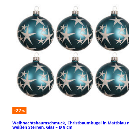
-27
%
Weihnachtsbaumschmuck, Christbaumkugel in Mattblau 
weißen Sternen, Glas – Ø 8 cm