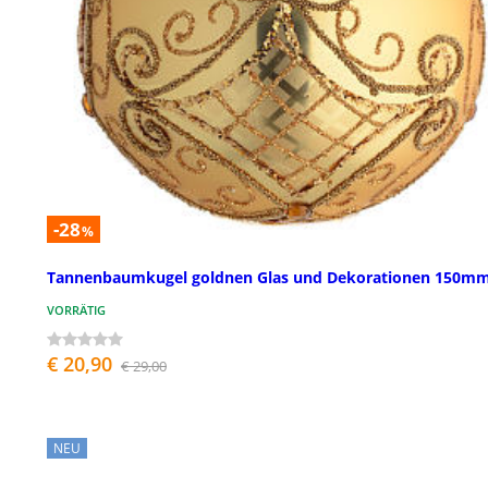
-28
%
Tannenbaumkugel goldnen Glas und Dekorationen 150m
VORRÄTIG
€ 20,90
€ 29,00
NEU