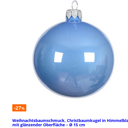
-27
%
Weihnachtsbaumschmuck, Christbaumkugel in Himmelbla
mit glänzender Oberfläche – Ø 15 cm