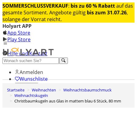
SOMMERSCHLUSSVERKAUF
:
bis zu 60 % Rabatt
auf das
gesamte Sortiment. Angebote gültig
bis zum 31.07.26
,
solange der Vorrat reicht.
Holyart APP
App Store
Play Store
Hilfe und Kontakt
Entdecken Sie Premium
Anmelden
Wunschliste
Startseite
Weihnachten
Weihnachtsbaumschmuck
0
Weihnachtskugeln
Warenkorb
Christbaumkugeln aus Glas in mattem blau 6 Stück, 80 mm