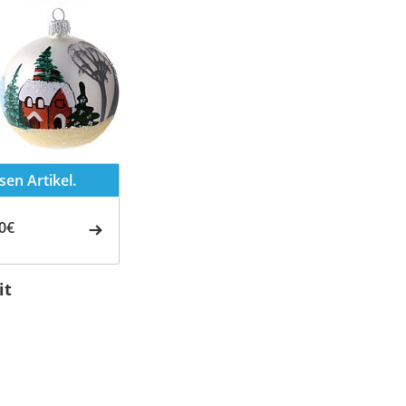
en Artikel.
0€
it