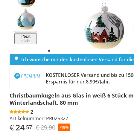
Previous
slide
Next
slide
Ich wünsche mir den kostenlosen Versand für dies
KOSTENLOSER Versand und bis zu 150
Ersparnis für nur 8,90€/Jahr.
Christbaumkugeln aus Glas in weiß 6 Stück m
Winterlandschaft, 80 mm
2
Artikelnummer:
PR026327
€
24
€ 29,90
,57
-18%