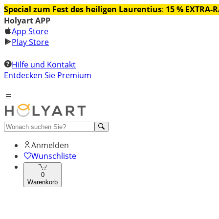
Special zum Fest des heiligen Laurentius
:
15 % EXTRA-
Holyart APP
App Store
Play Store
Hilfe und Kontakt
Entdecken Sie Premium
Anmelden
Wunschliste
0
Warenkorb