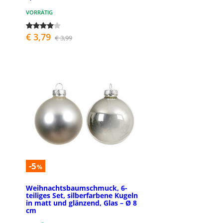
VORRÄTIG
€ 3,79
€ 3,99
-5
%
Weihnachtsbaumschmuck, 6-
teiliges Set, silberfarbene Kugeln
in matt und glänzend, Glas – Ø 8
cm