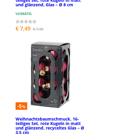
teiliges Set, rote Kugeln in matt
und glänzend, Glas – Ø 8 cm
VORRÄTIG
€ 7,49
€ 7,90
-5
%
Weihnachtsbaumschmuck, 16-
teiliges Set, rote Kugeln in matt
und glänzend, recyceltes Glas – Ø
3,5 cm