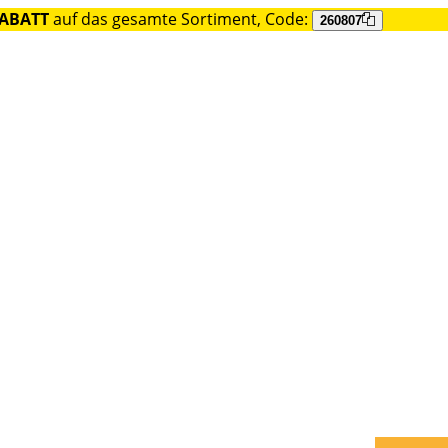
RABATT
auf das gesamte Sortiment, Code:
260807