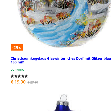
-29
%
Christbaumkugelaus Glaswinterliches Dorf mit Glitzer blau
150 mm
VORRÄTIG
€ 19,90
€ 27,90