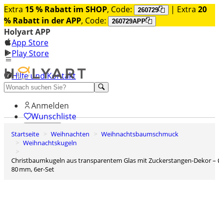
Extra
15 % Rabatt im SHOP
, Code:
| Extra
20
260729
% Rabatt in der APP
, Code:
260729APP
Holyart APP
App Store
Play Store
Hilfe und Kontakt
Entdecken Sie Premium
Anmelden
Wunschliste
Startseite
Weihnachten
Weihnachtsbaumschmuck
0
Weihnachtskugeln
Warenkorb
Christbaumkugeln aus transparentem Glas mit Zuckerstangen-Dekor – Ø
80 mm, 6er-Set