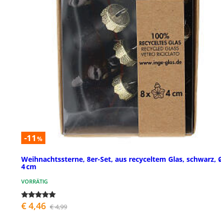
-11
%
Weihnachtssterne, 8er-Set, aus recyceltem Glas, schwarz, 
4 cm
VORRÄTIG
€ 4,46
€ 4,99