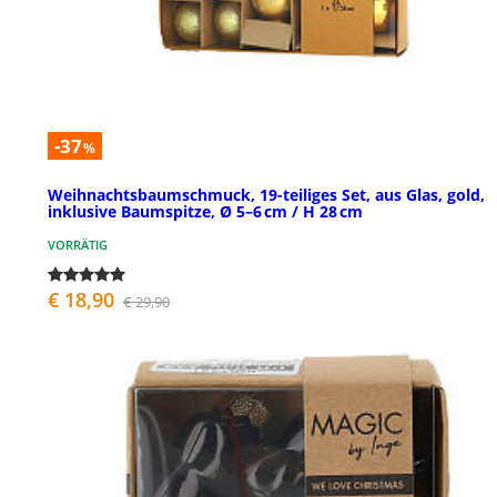
-37
%
Weihnachtsbaumschmuck, 19-teiliges Set, aus Glas, gold,
inklusive Baumspitze, Ø 5–6 cm / H 28 cm
VORRÄTIG
€ 18,90
€ 29,90