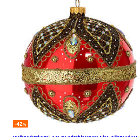
-42
%