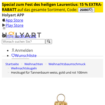
Special zum Fest des heiligen Laurentius
:
15 % EXTRA-
RABATT
auf das gesamte Sortiment, Code:
260807
Holyart APP
App Store
Play Store
Hilfe und Kontakt
Entdecken Sie Premium
Anmelden
Wunschliste
Startseite
Weihnachten
Weihnachtsbaumschmuck
0
Weihnachtskugeln
Warenkorb
Herzkugel für Tannenbaum weiss, gold und rot 100mm