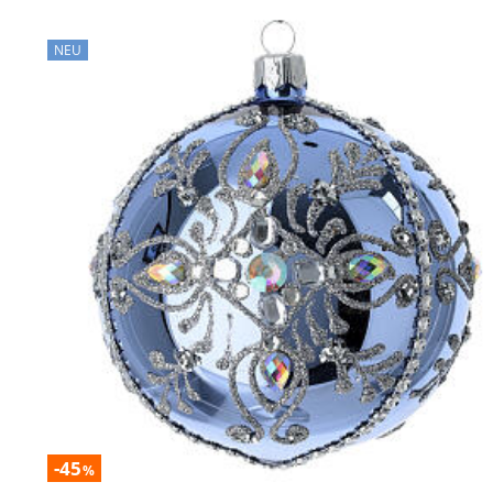
NEU
-45
%