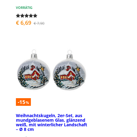
VORRÄTIG
€ 6,69
€ 7,90
-15
%
Weihnachtskugeln, 2er-Set, aus
mundgeblasenem Glas, glänzend
weiß, mit winterlicher Landschaft
– Ø 8 cm