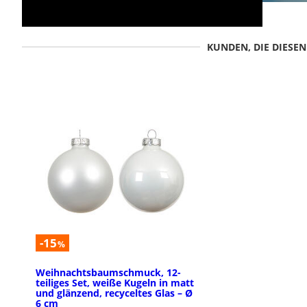
KUNDEN, DIE DIESE
-15
%
Weihnachtsbaumschmuck, 12-
teiliges Set, weiße Kugeln in matt
und glänzend, recyceltes Glas – Ø
6 cm