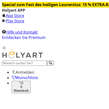
Special zum Fest des heiligen Laurentius
:
15 % EXTRA-
Holyart APP
App Store
Play Store
Hilfe und Kontakt
Entdecken Sie Premium
Anmelden
Wunschliste
0
Warenkorb