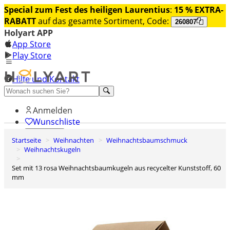
Special zum Fest des heiligen Laurentius
:
15 % EXTRA-
RABATT
auf das gesamte Sortiment, Code:
260807
Holyart APP
App Store
Play Store
Hilfe und Kontakt
Entdecken Sie Premium
Anmelden
Wunschliste
Startseite
Weihnachten
Weihnachtsbaumschmuck
0
Weihnachtskugeln
Warenkorb
Set mit 13 rosa Weihnachtsbaumkugeln aus recycelter Kunststoff, 60
mm