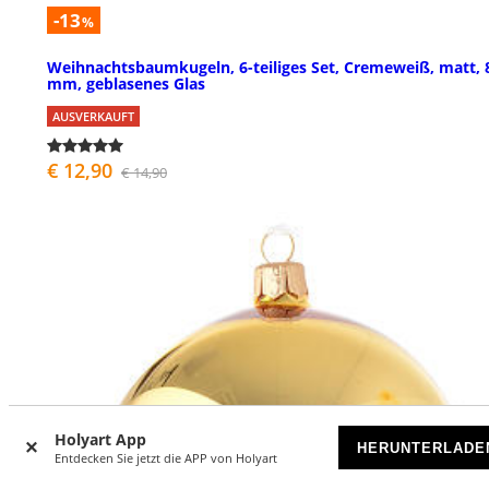
-13
%
Weihnachtsbaumkugeln, 6-teiliges Set, Cremeweiß, matt, 
mm, geblasenes Glas
AUSVERKAUFT
€ 12,90
€ 14,90
Holyart App
HERUNTERLADE
Entdecken Sie jetzt die APP von Holyart