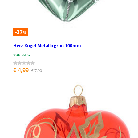
-37
%
Herz Kugel Metallicgrün 100mm
VORRÄTIG
€ 4,99
€ 7,90