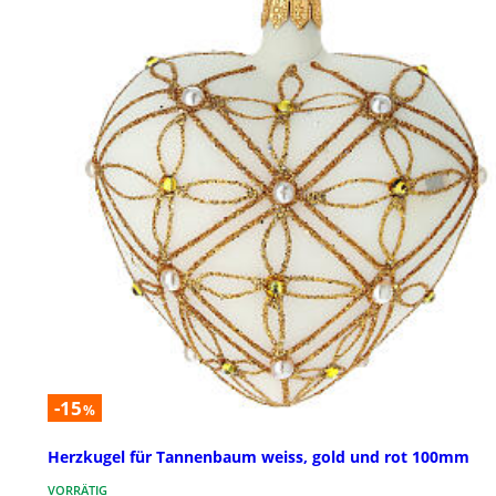
-15
%
Herzkugel für Tannenbaum weiss, gold und rot 100mm
VORRÄTIG