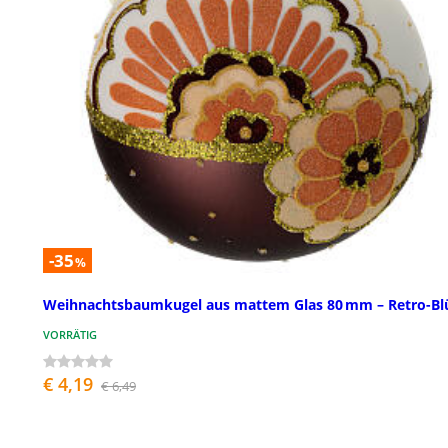
-35
%
Weihnachtsbaumkugel aus mattem Glas 80 mm – Retro-Bl
VORRÄTIG
€ 4,19
€ 6,49