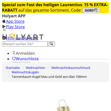
Special zum Fest des heiligen Laurentius
:
15 % EXTRA-
RABATT
auf das gesamte Sortiment, Code:
260807
Holyart APP
App Store
Play Store
Hilfe und Kontakt
Entdecken Sie Premium
Anmelden
Wunschliste
Startseite
Weihnachten
Weihnachtsbaumschmuck
0
Weihnachtskugeln
Warenkorb
Tannenbaum Kugel blau und Gold aus Glas 100mm