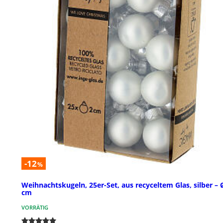
-12
%
Weihnachtskugeln, 25er-Set, aus recyceltem Glas, silber – 
cm
VORRÄTIG