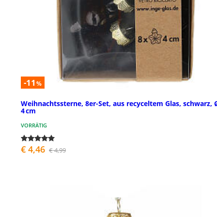
-11
%
Weihnachtssterne, 8er-Set, aus recyceltem Glas, schwarz, 
4 cm
VORRÄTIG
€ 4,46
€ 4,99