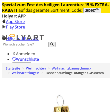
Special zum Fest des heiligen Laurentius
:
15 % EXTRA-
RABATT
auf das gesamte Sortiment, Code:
260807
Holyart APP
App Store
Play Store
Hilfe und Kontakt
Entdecken Sie Premium
Anmelden
Wunschliste
Startseite
Weihnachten
Weihnachtsbaumschmuck
0
Weihnachtskugeln
Tannenbaumkugel orangen Glas 80mm
Warenkorb