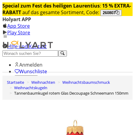
Special zum Fest des heiligen Laurentius
:
15 % EXTRA-
RABATT
auf das gesamte Sortiment, Code:
260807
Holyart APP
App Store
Play Store
Hilfe und Kontakt
Entdecken Sie Premium
Anmelden
Wunschliste
Startseite
Weihnachten
Weihnachtsbaumschmuck
0
Weihnachtskugeln
Warenkorb
Tannenbaumkugel rotem Glas Decoupage Schneemann 150mm