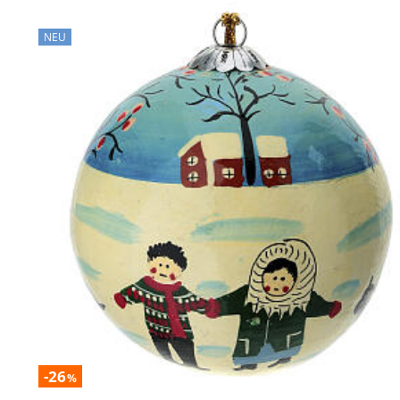
NEU
-26
%