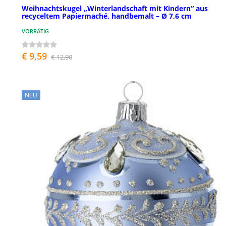
Weihnachtskugel „Winterlandschaft mit Kindern“ aus
recyceltem Papiermaché, handbemalt – Ø 7,6 cm
VORRÄTIG
€ 9,59
€ 12,90
NEU