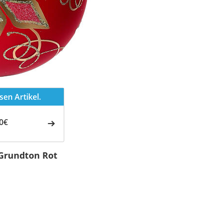
en Artikel.
0€
Grundton Rot