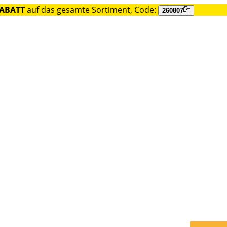
RABATT
auf das gesamte Sortiment, Code:
260807