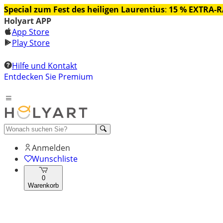
Special zum Fest des heiligen Laurentius
:
15 % EXTRA-
Holyart APP
App Store
Play Store
Hilfe und Kontakt
Entdecken Sie Premium
Anmelden
Wunschliste
0
Warenkorb