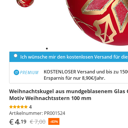
Ich wünsche mir den kostenlosen Versand für dies
KOSTENLOSER Versand und bis zu 150
Ersparnis für nur 8,90€/Jahr.
Weihnachtskugel aus mundgeblasenem Glas 
Motiv Weihnachtsstern 100 mm
4
Artikelnummer:
PR001524
€
4
€ 7,00
,19
-40%