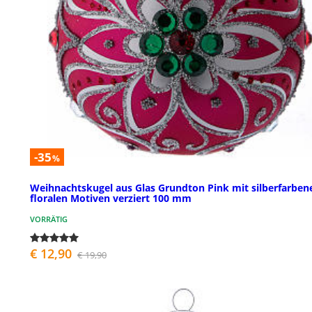
-35
%
Weihnachtskugel aus Glas Grundton Pink mit silberfarben
floralen Motiven verziert 100 mm
VORRÄTIG
€ 12,90
€ 19,90