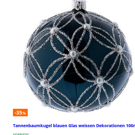
-35
%
Tannenbaumkugel blauen Glas weissen Dekorationen 10
VORRÄTIG