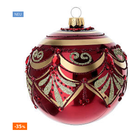
NEU
-35
%