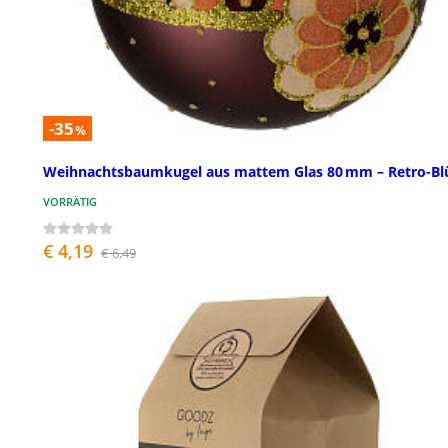
-35
%
Weihnachtsbaumkugel aus mattem Glas 80 mm – Retro-Bl
VORRÄTIG
€ 4,19
€ 6,49