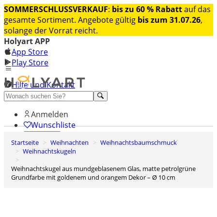
SOMMERSCHLUSSVERKAUF
:
bis zu 60 % Rabatt
auf das
gesamte Sortiment. Angebote gültig
bis zum 31.07.26
,
solange der Vorrat reicht.
Holyart APP
App Store
Play Store
Hilfe und Kontakt
Entdecken Sie Premium
Anmelden
Wunschliste
Startseite
Weihnachten
Weihnachtsbaumschmuck
0
Weihnachtskugeln
Warenkorb
Weihnachtskugel aus mundgeblasenem Glas, matte petrolgrüne
Grundfarbe mit goldenem und orangem Dekor – Ø 10 cm