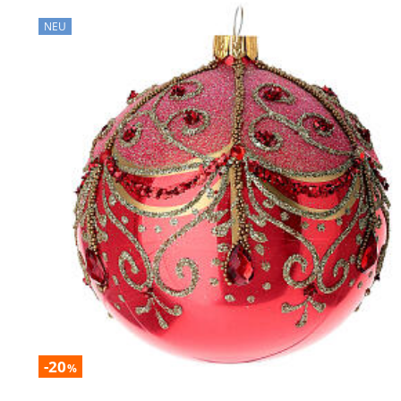
NEU
-20
%