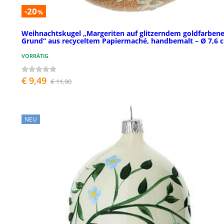
-20
%
Weihnachtskugel „Margeriten auf glitzerndem goldfarben
Grund“ aus recyceltem Papiermaché, handbemalt – Ø 7,6 
VORRÄTIG
€ 9,49
€ 11,90
NEU