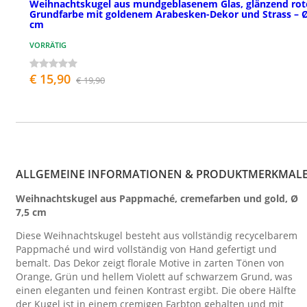
Weihnachtskugel aus mundgeblasenem Glas, glänzend rot
Grundfarbe mit goldenem Arabesken-Dekor und Strass – 
cm
VORRÄTIG
€ 15,90
€ 19,90
ALLGEMEINE INFORMATIONEN & PRODUKTMERKMAL
Weihnachtskugel aus Pappmaché, cremefarben und gold, Ø
7,5 cm
Diese Weihnachtskugel besteht aus vollständig recycelbarem
Pappmaché und wird vollständig von Hand gefertigt und
bemalt. Das Dekor zeigt florale Motive in zarten Tönen von
Orange, Grün und hellem Violett auf schwarzem Grund, was
einen eleganten und feinen Kontrast ergibt. Die obere Hälfte
der Kugel ist in einem cremigen Farbton gehalten und mit