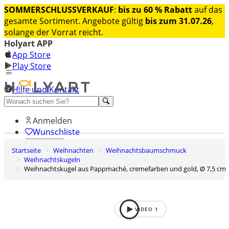
SOMMERSCHLUSSVERKAUF
:
bis zu 60 % Rabatt
auf das
gesamte Sortiment. Angebote gültig
bis zum 31.07.26
,
solange der Vorrat reicht.
Holyart APP
App Store
Play Store
Hilfe und Kontakt
Entdecken Sie Premium
Anmelden
Wunschliste
Startseite
Weihnachten
Weihnachtsbaumschmuck
0
Weihnachtskugeln
Warenkorb
Weihnachtskugel aus Pappmaché, cremefarben und gold, Ø 7,5 cm
VIDEO
1