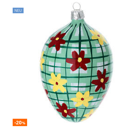
NEU
-20
%