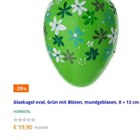
-20
%
Glaskugel oval, Grün mit Blüten, mundgeblasen, 8 × 13 cm
VORRÄTIG
€ 19,90
€ 24,90