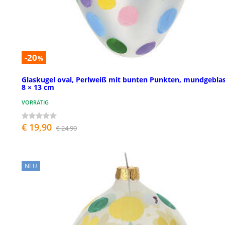
-20
%
Glaskugel oval, Perlweiß mit bunten Punkten, mundgebla
8 × 13 cm
VORRÄTIG
€ 19,90
€ 24,90
NEU