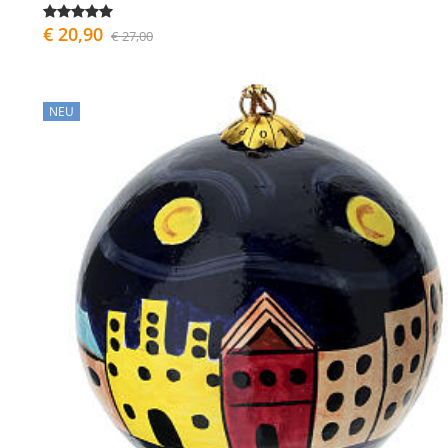
€ 20,90
€ 27,00
NEU