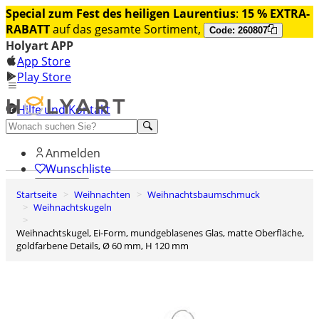
Special zum Fest des heiligen Laurentius
:
15 % EXTRA-
RABATT
auf das gesamte Sortiment,
Code: 260807
Holyart APP
App Store
Play Store
Hilfe und Kontakt
Entdecken Sie Premium
Anmelden
Wunschliste
Startseite
Weihnachten
Weihnachtsbaumschmuck
0
Weihnachtskugeln
Warenkorb
Weihnachtskugel, Ei-Form, mundgeblasenes Glas, matte Oberfläche,
goldfarbene Details, Ø 60 mm, H 120 mm