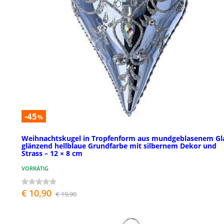
-45
%
Weihnachtskugel in Tropfenform aus mundgeblasenem Gl
glänzend hellblaue Grundfarbe mit silbernem Dekor und
Strass – 12 × 8 cm
VORRÄTIG
€ 10,90
€ 19,90