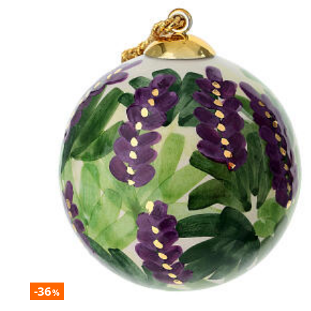
-36
%