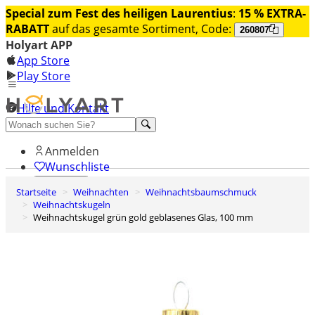
Special zum Fest des heiligen Laurentius
:
15 % EXTRA-
RABATT
auf das gesamte Sortiment, Code:
260807
Holyart APP
App Store
Play Store
Hilfe und Kontakt
Entdecken Sie Premium
Anmelden
Wunschliste
Startseite
Weihnachten
Weihnachtsbaumschmuck
0
Weihnachtskugeln
Warenkorb
Weihnachtskugel grün gold geblasenes Glas, 100 mm