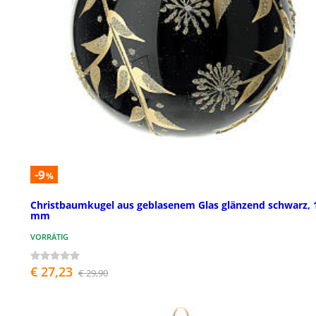
-9
%
Christbaumkugel aus geblasenem Glas glänzend schwarz, 
mm
VORRÄTIG
€ 27,23
€ 29,90