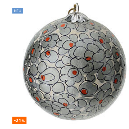
NEU
-21
%