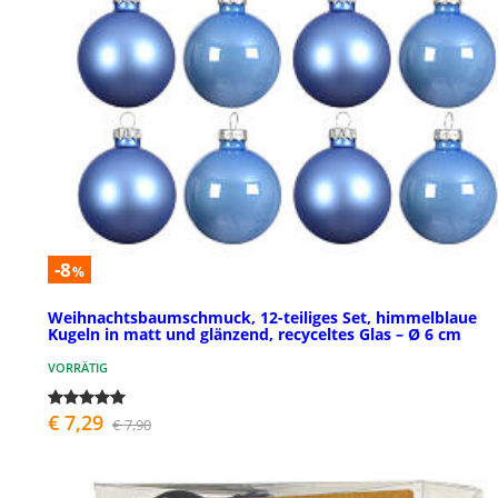
-8
%
Weihnachtsbaumschmuck, 12-teiliges Set, himmelblaue
Kugeln in matt und glänzend, recyceltes Glas – Ø 6 cm
VORRÄTIG
€ 7,29
€ 7,90