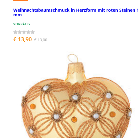
Weihnachtsbaumschmuck in Herzform mit roten Steinen 
mm
VORRÄTIG
€ 13,90
€ 19,00