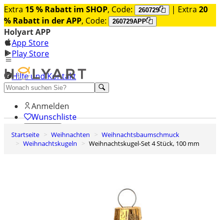
Extra
15 % Rabatt im SHOP
, Code:
| Extra
20
260729
% Rabatt in der APP
, Code:
260729APP
Holyart APP
App Store
Play Store
Hilfe und Kontakt
Entdecken Sie Premium
Anmelden
Wunschliste
Startseite
Weihnachten
Weihnachtsbaumschmuck
0
Weihnachtskugeln
Weihnachtskugel-Set 4 Stück, 100 mm
Warenkorb