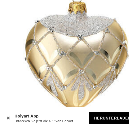
Holyart App
HERUNTERLADE
Entdecken Sie jetzt die APP von Holyart
Baumschmuck aus mundgeblasenem Glas, Herzform,
goldfarben mit Verzierungen und Glitter, 100 mm