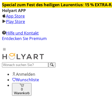
Special zum Fest des heiligen Laurentius
:
15 % EXTRA-
Holyart APP
App Store
Play Store
Hilfe und Kontakt
Entdecken Sie Premium
Anmelden
Wunschliste
0
Warenkorb