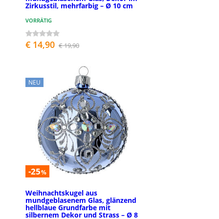
Zirkusstil, mehrfarbig – Ø 10 cm
VORRÄTIG
€ 14,90
€ 19,90
NEU
-25
%
Weihnachtskugel aus
mundgeblasenem Glas, glänzend
hellblaue Grundfarbe mit
silbernem Dekor und Strass – Ø 8