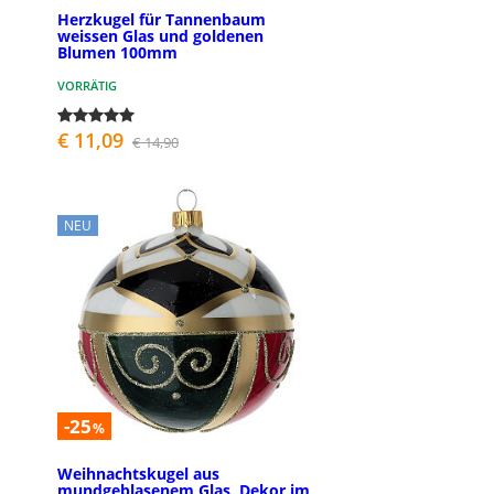
Herzkugel für Tannenbaum
weissen Glas und goldenen
Blumen 100mm
VORRÄTIG
€ 11,09
€ 14,90
NEU
-25
%
Weihnachtskugel aus
mundgeblasenem Glas, Dekor im