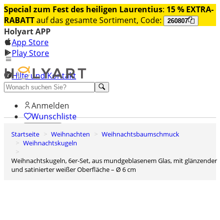
Special zum Fest des heiligen Laurentius
:
15 % EXTRA-
RABATT
auf das gesamte Sortiment, Code:
260807
Holyart APP
App Store
Play Store
Hilfe und Kontakt
Entdecken Sie Premium
Anmelden
Wunschliste
Startseite
Weihnachten
Weihnachtsbaumschmuck
0
Weihnachtskugeln
Warenkorb
Weihnachtskugeln, 6er-Set, aus mundgeblasenem Glas, mit glänzender
und satinierter weißer Oberfläche – Ø 6 cm