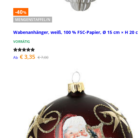
-40
%
MENGENSTAFFEL/N
Wabenanhänger, weiß, 100 % FSC-Papier, Ø 15 cm × H 20 
VORRÄTIG
€ 3,35
€ 7,00
Ab