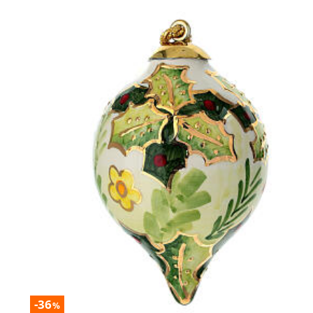
-36
%