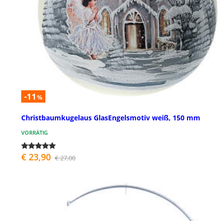
-11
%
Christbaumkugelaus GlasEngelsmotiv weiß, 150 mm
VORRÄTIG
€ 23,90
€ 27,00