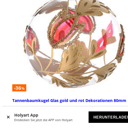
-36
%
Tannenbaumkugel Glas gold und rot Dekorationen 80mm
VORRÄTIG
Holyart App
HERUNTERLADE
Entdecken Sie jetzt die APP von Holyart
€ 3,79
€ 5,90