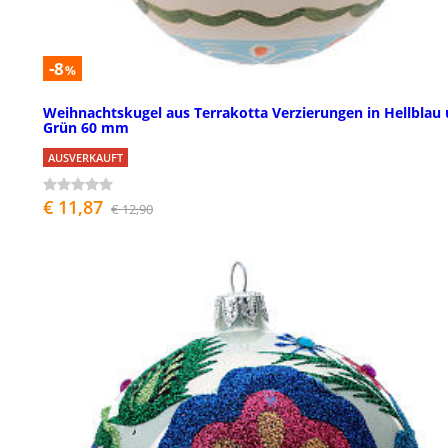
-8
%
Weihnachtskugel aus Terrakotta Verzierungen in Hellblau
Grün 60 mm
AUSVERKAUFT
€ 11,87
€ 12,90