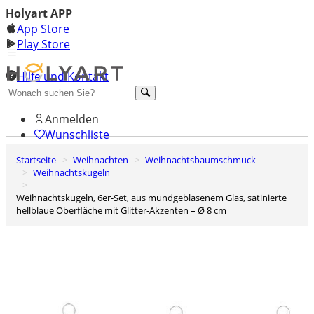
Holyart APP
App Store
Play Store
Hilfe und Kontakt
Entdecken Sie Premium
Anmelden
Wunschliste
Startseite
Weihnachten
Weihnachtsbaumschmuck
0
Weihnachtskugeln
Warenkorb
Weihnachtskugeln, 6er-Set, aus mundgeblasenem Glas, satinierte
hellblaue Oberfläche mit Glitter-Akzenten – Ø 8 cm