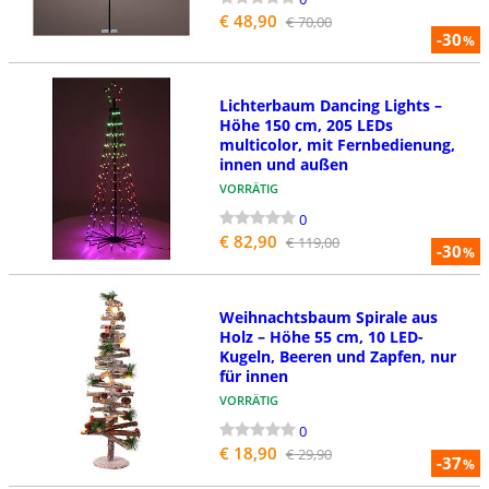
€ 48,90
€ 70,00
-30
%
Lichterbaum Dancing Lights –
Höhe 150 cm, 205 LEDs
multicolor, mit Fernbedienung,
innen und außen
VORRÄTIG
0
€ 82,90
€ 119,00
-30
%
Weihnachtsbaum Spirale aus
Holz – Höhe 55 cm, 10 LED-
Kugeln, Beeren und Zapfen, nur
für innen
VORRÄTIG
0
€ 18,90
€ 29,90
-37
%