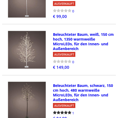
AUSVERKAUFT
0
€ 99,00
Beleuchteter Baum, weiß, 150 cm
hoch, 1350 warmweiße
MicroLEDs, für den Innen- und
Außenbereich
AUSVERKAUFT
0
€ 149,00
Beleuchteter Baum, schwarz, 150
cm hoch, 480 warmweiße
MicroLEDs, für den Innen- und
Außenbereich
AUSVERKAUFT
1