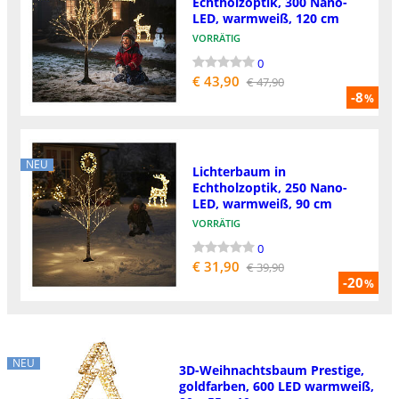
Echtholzoptik, 300 Nano-
LED, warmweiß, 120 cm
VORRÄTIG
0
€ 43,90
€ 47,90
-8
%
NEU
Lichterbaum in
Echtholzoptik, 250 Nano-
LED, warmweiß, 90 cm
VORRÄTIG
0
€ 31,90
€ 39,90
-20
%
NEU
3D-Weihnachtsbaum Prestige,
goldfarben, 600 LED warmweiß,