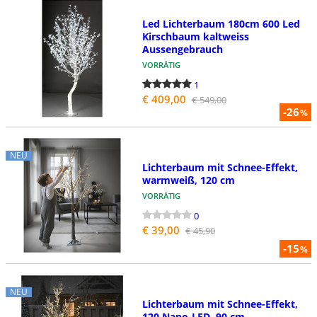
Led Lichterbaum 180cm 600 Led
Kirschbaum kaltweiss
Aussengebrauch
VORRÄTIG
1
€ 409,00
€ 549,00
-26
%
NEU
Lichterbaum mit Schnee-Effekt,
warmweiß, 120 cm
VORRÄTIG
0
€ 39,00
€ 45,90
-15
%
NEU
Lichterbaum mit Schnee-Effekt,
120 Nano-LED, 90 cm