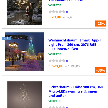
VORRÄTIG
0
€ 29,00
€ 37,90
-23
%
NEU
Weihnachtsbaum, Smart, App-I
Light Pro – 360 cm, 2076 RGB-
LED, innen/außen
VORRÄTIG
0
€ 829,00
€ 1.190,00
-30
%
Lichterbaum – Höhe 180 cm, 360
Micro-LEDs warmweiß, innen
und außen
VORRÄTIG
0