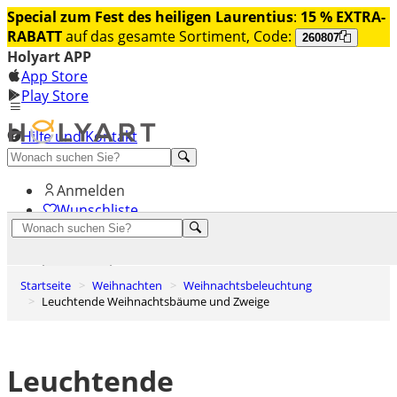
Special zum Fest des heiligen Laurentius
:
15 % EXTRA-
RABATT
auf das gesamte Sortiment, Code:
260807
Holyart APP
App Store
Play Store
Hilfe und Kontakt
Entdecken Sie Premium
Anmelden
Wunschliste
0
Warenkorb
Startseite
Weihnachten
Weihnachtsbeleuchtung
Leuchtende Weihnachtsbäume und Zweige
Leuchtende