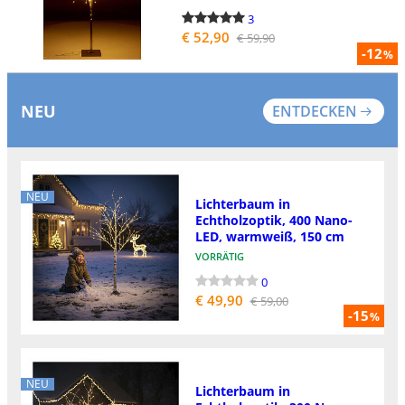
3
€ 52,90
€ 59,90
-12
%
NEU
ENTDECKEN
NEU
Lichterbaum in
Echtholzoptik, 400 Nano-
LED, warmweiß, 150 cm
VORRÄTIG
0
€ 49,90
€ 59,00
-15
%
NEU
Lichterbaum in