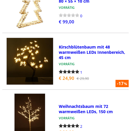
80 × 55 × 10 cm
VORRÄTIG
0
€ 99,00
Kirschblütenbaum mit 48
warmweißen LEDs Innenbereich,
45 cm
VORRÄTIG
1
€ 24,90
€ 29,90
-17
%
Weihnachtsbaum mit 72
warmweißen LEDs, 150 cm
VORRÄTIG
2