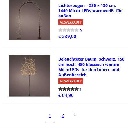
Lichterbogen – 230 × 130 cm,
1440 Micro-LEDs warmweiß, für
außen
AUSVERKAUFT
0
€ 239,00
Beleuchteter Baum, schwarz, 150
cm hoch, 480 klassisch warme
MicroLEDs, für den Innen- und
Außenbereich
AUSVERKAUFT
1
€ 84,90
1
2