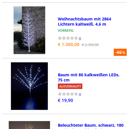
Weihnachtsbaum mit 2864
Lichtern kaltweiß, 4,6 m
VORRÄTIG
0
€ 1.300,00
€ 2.390,00
-46
%
Baum mit 80 kalkweißen LEDs,
75 cm
AUSVERKAUFT
0
€ 19,90
Beleuchteter Baum, schwarz, 180