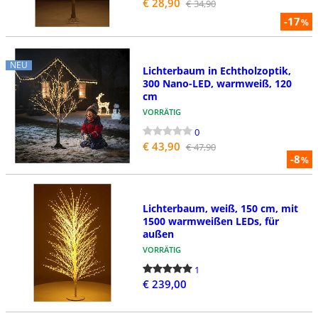
€ 28,90
€ 34,90
-17
%
NEU
Lichterbaum in Echtholzoptik,
300 Nano-LED, warmweiß, 120
cm
VORRÄTIG
0
€ 43,90
€ 47,90
-8
%
Lichterbaum, weiß, 150 cm, mit
1500 warmweißen LEDs, für
außen
VORRÄTIG
1
€ 239,00