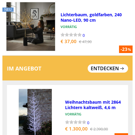
NEU
Lichterbaum, goldfarben, 240
Nano-LED, 90 cm
VORRÄTIG
0
€ 37,00
€ 47,90
-23
%
IM ANGEBOT
ENTDECKEN
Weihnachtsbaum mit 2864
Lichtern kaltweiß, 4,6 m
VORRÄTIG
0
€ 1.300,00
€ 2.390,00