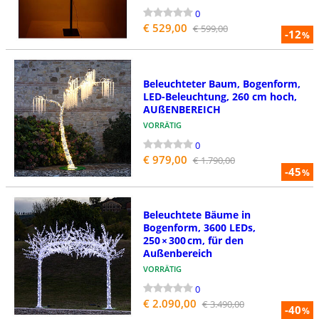
0
€ 529,00
€ 599,00
-12
%
Beleuchteter Baum, Bogenform,
LED-Beleuchtung, 260 cm hoch,
AUßENBEREICH
VORRÄTIG
0
€ 979,00
€ 1.790,00
-45
%
Beleuchtete Bäume in
Bogenform, 3600 LEDs,
250 × 300 cm, für den
Außenbereich
VORRÄTIG
0
€ 2.090,00
€ 3.490,00
-40
%