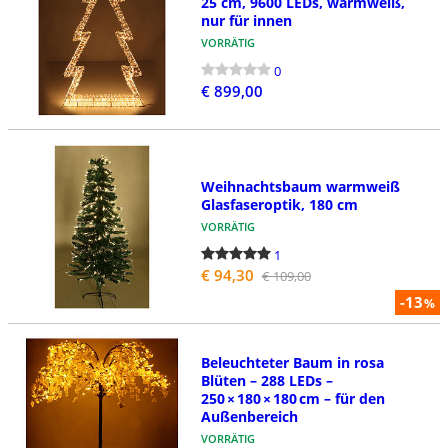
25 cm, 9600 LEDs, warmweiß,
nur für innen
VORRÄTIG
0
€ 899,00
Weihnachtsbaum warmweiß
Glasfaseroptik, 180 cm
VORRÄTIG
1
€ 94,30
€ 109,00
-13
%
Beleuchteter Baum in rosa
Blüten – 288 LEDs –
250 × 180 × 180 cm – für den
Außenbereich
VORRÄTIG