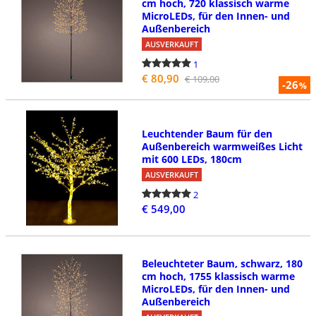
cm hoch, 720 klassisch warme
MicroLEDs, für den Innen- und
Außenbereich
AUSVERKAUFT
1
€ 80,90
€ 109,00
-26
%
Leuchtender Baum für den
Außenbereich warmweißes Licht
mit 600 LEDs, 180cm
AUSVERKAUFT
2
€ 549,00
Beleuchteter Baum, schwarz, 180
cm hoch, 1755 klassisch warme
MicroLEDs, für den Innen- und
Außenbereich