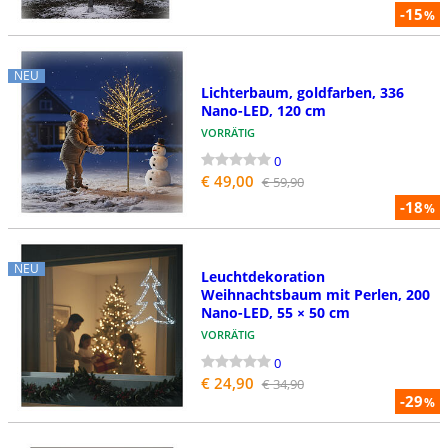
-15
%
NEU
Lichterbaum, goldfarben, 336
Nano-LED, 120 cm
VORRÄTIG
0
€ 49,00
€ 59,90
-18
%
NEU
Leuchtdekoration
Weihnachtsbaum mit Perlen, 200
Nano-LED, 55 × 50 cm
VORRÄTIG
0
€ 24,90
€ 34,90
-29
%