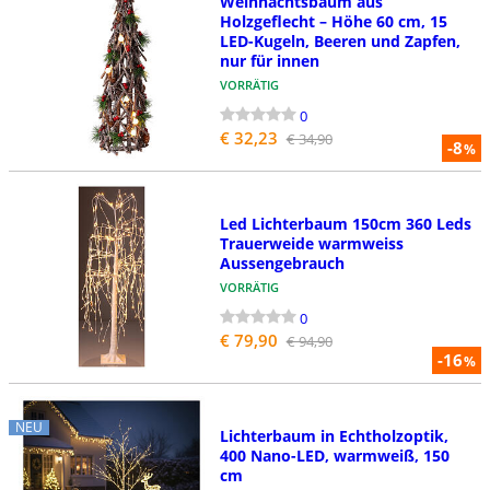
Weihnachtsbaum aus
Holzgeflecht – Höhe 60 cm, 15
LED-Kugeln, Beeren und Zapfen,
nur für innen
VORRÄTIG
0
€ 32,23
€ 34,90
-8
%
Led Lichterbaum 150cm 360 Leds
Trauerweide warmweiss
Aussengebrauch
VORRÄTIG
0
€ 79,90
€ 94,90
-16
%
NEU
Lichterbaum in Echtholzoptik,
400 Nano-LED, warmweiß, 150
cm