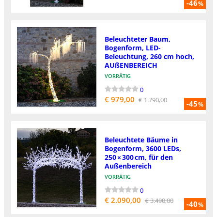
-46
%
Beleuchteter Baum,
Bogenform, LED-
Beleuchtung, 260 cm hoch,
AUßENBEREICH
VORRÄTIG
0
€ 979,00
€ 1.790,00
-45
%
Beleuchtete Bäume in
Bogenform, 3600 LEDs,
250 × 300 cm, für den
Außenbereich
VORRÄTIG
0
€ 2.090,00
€ 3.490,00
-40
%