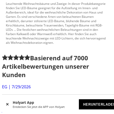
Leuchtende Weihnachtsbäume und Zweige: In dieser Produktkategorie
finden Sie LED-Bäume geeignet für die Aufstellung im Innen- und
Außenbereich, ideal für die weihnachtliche Dekoration von Haus und
Garten. Es sind verschiedene Arten von beleuchteten Bäumen
erhältlich, darunter stilisierte LED-Bäume, blühende Bäume und
Kirschbäume, beleuchtete Trauerweiden, Tapelight-Bäume mit RGB-
LEDs ... Die festlichen weihnachtlichen Beleuchtungen sind in den
Farben Kalkweiß oder Warmweiß erhältlich. Hier finden Sie auch
leuchtende Weihnachtszweige mit LED-Lichtern, die sich hervorragend
als Weihnachtsdekoration eignen.
Basierend auf
7000
Artikelbewertungen unserer
Kunden
EG
|
7/29/2026
Ich bin mit dem Angebot sehr zufrieden. Ich kann nur
niedrig preisigere Produkte wählen aber diese sind...
Holyart App
HERUNTERLADE
Entdecken Sie jetzt die APP von Holyart
Johanna
|
7/28/2026