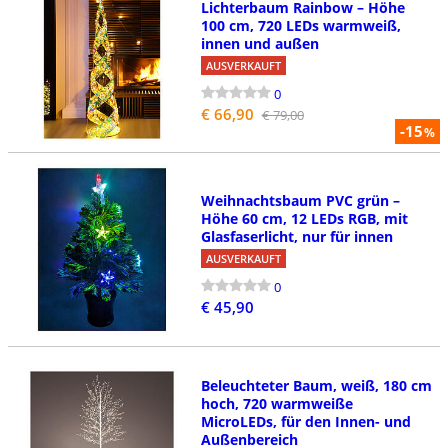
Lichterbaum Rainbow – Höhe
100 cm, 720 LEDs warmweiß,
innen und außen
AUSVERKAUFT
0
€ 66,90
€ 79,00
-15
%
Weihnachtsbaum PVC grün –
Höhe 60 cm, 12 LEDs RGB, mit
Glasfaserlicht, nur für innen
AUSVERKAUFT
0
€ 45,90
Beleuchteter Baum, weiß, 180 cm
hoch, 720 warmweiße
MicroLEDs, für den Innen- und
Außenbereich