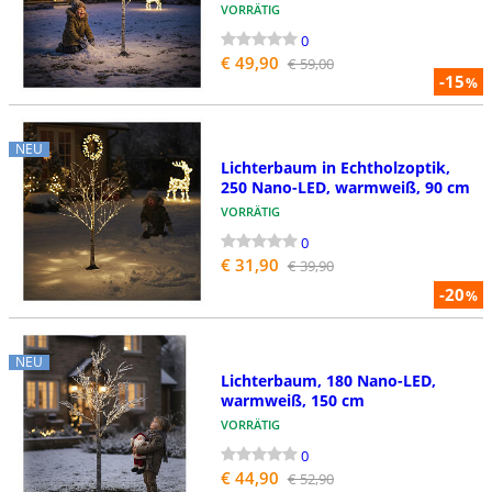
VORRÄTIG
0
€ 49,90
€ 59,00
-15
%
NEU
Lichterbaum in Echtholzoptik,
250 Nano-LED, warmweiß, 90 cm
VORRÄTIG
0
€ 31,90
€ 39,90
-20
%
NEU
Lichterbaum, 180 Nano-LED,
warmweiß, 150 cm
VORRÄTIG
0
€ 44,90
€ 52,90