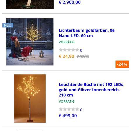
€ 2.900,00
NEU
Lichterbaum goldfarben, 96
Nano-LED, 60 cm
VORRÄTIG
0
€ 24,90
€ 32,90
-24
%
Leuchtende Buche mit 192 LEDs
gold und Glitzer Innenbereich,
210 cm
VORRÄTIG
0
€ 499,00