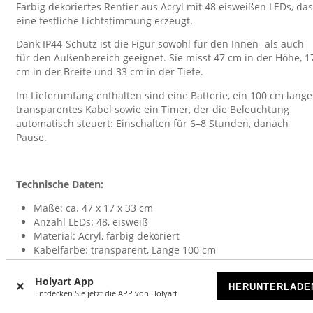
Farbig dekoriertes Rentier aus Acryl mit 48 eisweißen LEDs, das
eine festliche Lichtstimmung erzeugt.
Dank IP44-Schutz ist die Figur sowohl für den Innen- als auch
für den Außenbereich geeignet. Sie misst 47 cm in der Höhe, 1
cm in der Breite und 33 cm in der Tiefe.
Im Lieferumfang enthalten sind eine Batterie, ein 100 cm lange
transparentes Kabel sowie ein Timer, der die Beleuchtung
automatisch steuert: Einschalten für 6–8 Stunden, danach
Pause.
Technische Daten:
Maße: ca. 47 x 17 x 33 cm
Anzahl LEDs: 48, eisweiß
Material: Acryl, farbig dekoriert
Kabelfarbe: transparent, Länge 100 cm
Schutzart: IP44
Stromversorgung: Batterie (inkl.)
Holyart App
HERUNTERLADE
Timerfunktion: integriert
Entdecken Sie jetzt die APP von Holyart
Verwendung: Innen- und Außenbereich