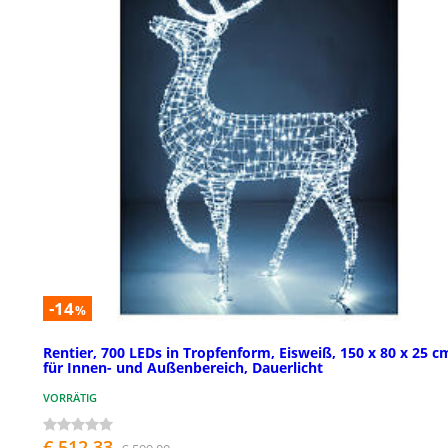
-14
%
Rentier, 700 LEDs in Tropfenform, Eisweiß, 150 x 80 x 25 c
für Innen- und Außenbereich, Dauerlicht
VORRÄTIG
€ 512,33