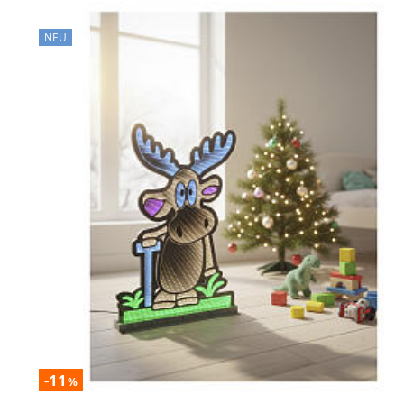
NEU
-11
%