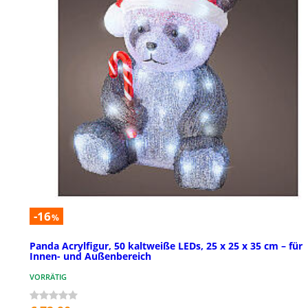
-16
%
Panda Acrylfigur, 50 kaltweiße LEDs, 25 x 25 x 35 cm – für
Innen- und Außenbereich
VORRÄTIG