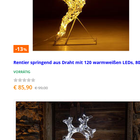
-13
%
Rentier springend aus Draht mit 120 warmweißen LEDs, 8
VORRÄTIG
€ 85,90
€ 99,00