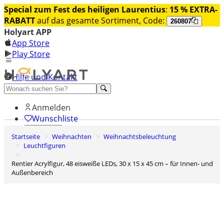
Special zum Fest des heiligen Laurentius
:
15 % EXTRA-
RABATT
auf das gesamte Sortiment, Code:
260807
Holyart APP
App Store
Play Store
Hilfe und Kontakt
Entdecken Sie Premium
Anmelden
Wunschliste
Startseite
Weihnachten
Weihnachtsbeleuchtung
0
Leuchtfiguren
Warenkorb
Rentier Acrylfigur, 48 eisweiße LEDs, 30 x 15 x 45 cm – für Innen- und
Außenbereich