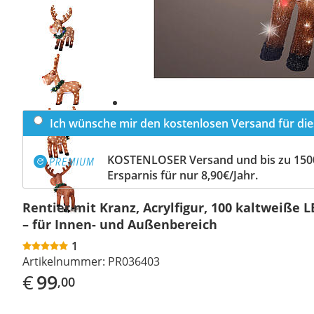
Previous
slide
Next
slide
Ich wünsche mir den kostenlosen Versand für dies
KOSTENLOSER Versand und bis zu 150
Ersparnis für nur 8,90€/Jahr.
Rentier mit Kranz, Acrylfigur, 100 kaltweiße L
– für Innen- und Außenbereich
1
Artikelnummer:
PR036403
€
99
,00