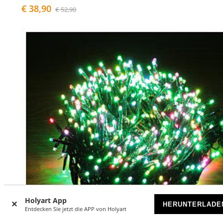
€ 38,90
€ 52,90
Holyart App
HERUNTERLADE
Entdecken Sie jetzt die APP von Holyart