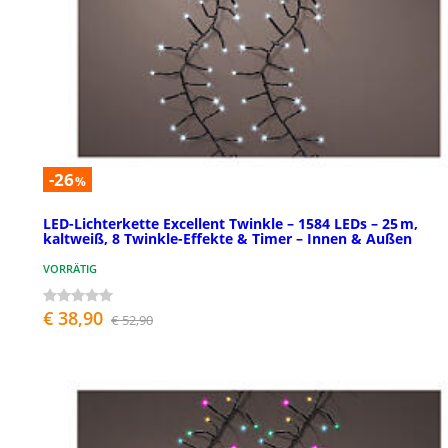
-26
%
LED-Lichterkette Excellent Twinkle – 1584 LEDs – 25 m,
kaltweiß, 8 Twinkle-Effekte & Timer – Innen & Außen
VORRÄTIG
€ 38,90
€ 52,90