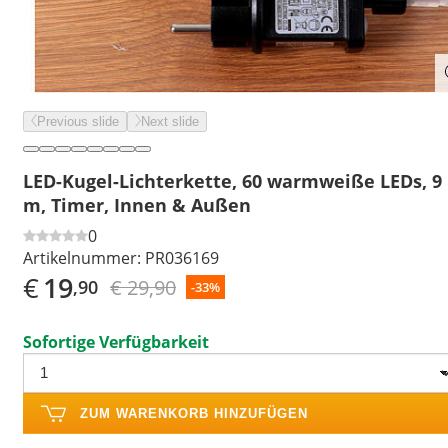
Previous slide
Next slide
LED-Kugel-Lichterkette, 60 warmweiße LEDs, 9
m, Timer, Innen & Außen
0
Artikelnummer:
PR036169
€
19
€ 29,90
,90
-33%
Sofortige Verfügbarkeit
ZUM WARENKORB HINZUFÜGEN