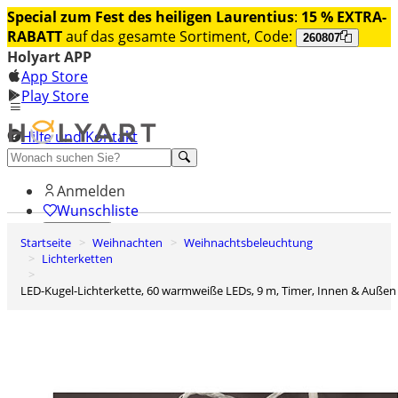
Special zum Fest des heiligen Laurentius
:
15 % EXTRA-
RABATT
auf das gesamte Sortiment, Code:
260807
Holyart APP
App Store
Play Store
Hilfe und Kontakt
Entdecken Sie Premium
Anmelden
Wunschliste
Startseite
Weihnachten
Weihnachtsbeleuchtung
0
Lichterketten
Warenkorb
LED-Kugel-Lichterkette, 60 warmweiße LEDs, 9 m, Timer, Innen & Außen