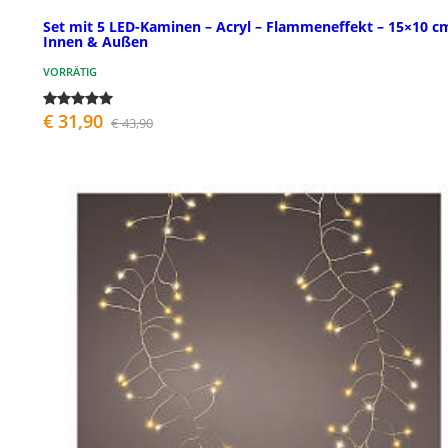
Set mit 5 LED-Kaminen – Acryl – Flammeneffekt – 15×10 c
Innen & Außen
VORRÄTIG
€ 31,90
€ 43,90