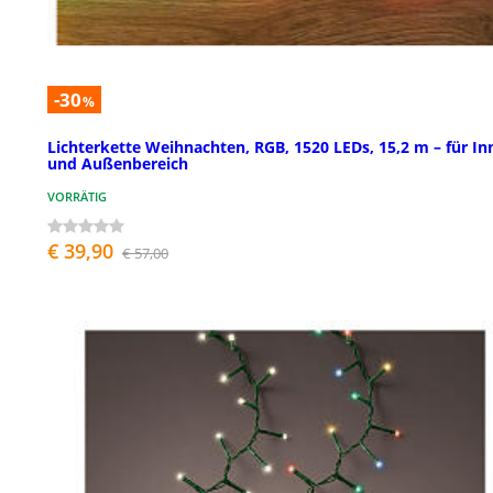
-30
%
Lichterkette Weihnachten, RGB, 1520 LEDs, 15,2 m – für In
und Außenbereich
VORRÄTIG
€ 39,90
€ 57,00