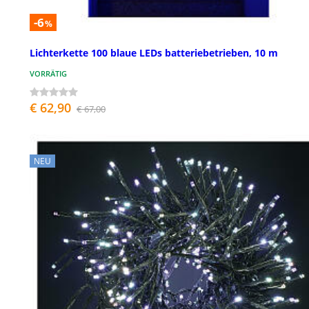
-6
%
Lichterkette 100 blaue LEDs batteriebetrieben, 10 m
VORRÄTIG
€ 62,90
€ 67,00
NEU