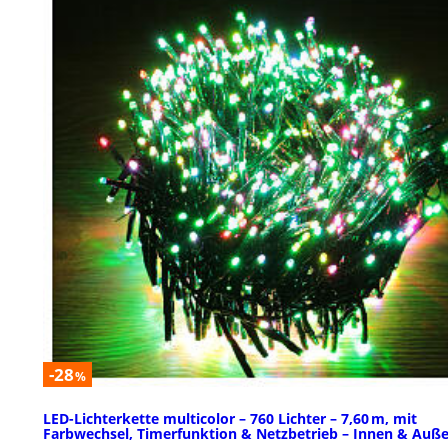
-28
%
LED-Lichterkette multicolor – 760 Lichter – 7,60 m, mit
Farbwechsel, Timerfunktion & Netzbetrieb – Innen & Auß