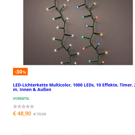
-30
%
LED-Lichterkette Multicolor, 1000 LEDs, 10 Effekte, Timer, 
m, Innen & Außen
VORRÄTIG
€ 48,90
€ 70,00