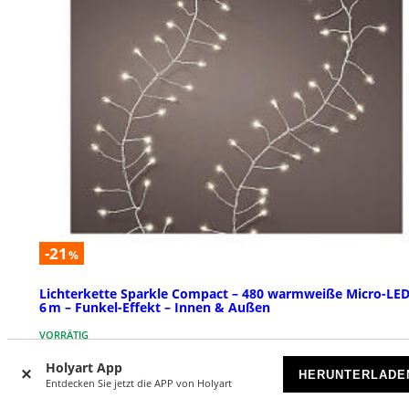
-21
%
Lichterkette Sparkle Compact – 480 warmweiße Micro-LED
6 m – Funkel-Effekt – Innen & Außen
VORRÄTIG
Holyart App
HERUNTERLADE
€ 38,90
€ 49,00
Entdecken Sie jetzt die APP von Holyart