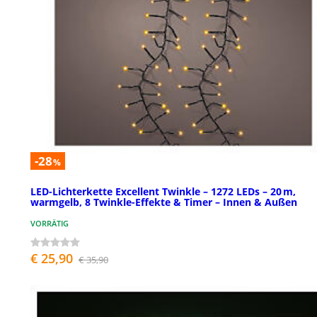
-28
%
LED-Lichterkette Excellent Twinkle – 1272 LEDs – 20 m,
warmgelb, 8 Twinkle-Effekte & Timer – Innen & Außen
VORRÄTIG
€ 25,90
€ 35,90