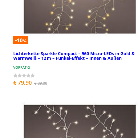
-10
%
Lichterkette Sparkle Compact – 960 Micro-LEDs in Gold &
Warmweiß – 12 m – Funkel-Effekt – Innen & Außen
VORRÄTIG
€ 79,90
€ 89,00