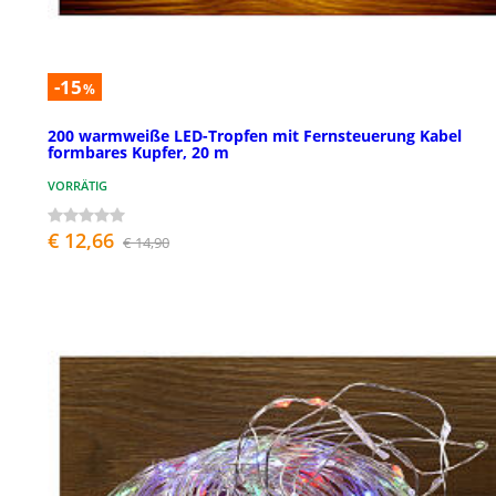
-15
%
200 warmweiße LED-Tropfen mit Fernsteuerung Kabel
formbares Kupfer, 20 m
VORRÄTIG
€ 12,66
€ 14,90