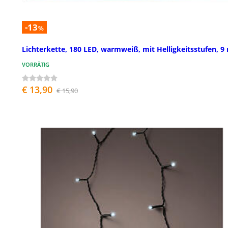
-13
%
Lichterkette, 180 LED, warmweiß, mit Helligkeitsstufen, 9
VORRÄTIG
€ 13,90
€ 15,90