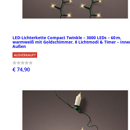
LED-Lichterkette Compact Twinkle – 3000 LEDs – 60 m,
warmweiß mit Goldschimmer, 8 Lichtmodi & Timer – Inne
Außen
AUSVERKAUFT
€ 74,90