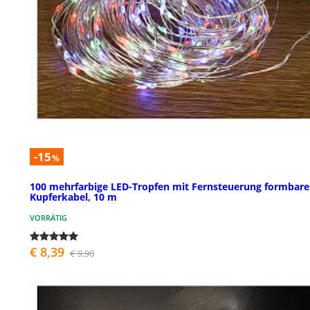
-15
%
100 mehrfarbige LED-Tropfen mit Fernsteuerung formbare
Kupferkabel, 10 m
VORRÄTIG
€ 8,39
€ 9,90