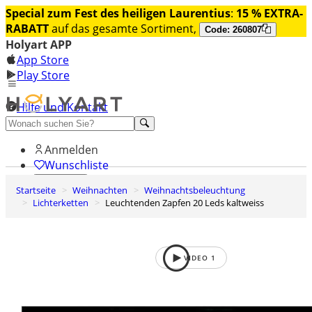
Special zum Fest des heiligen Laurentius
:
15 % EXTRA-
RABATT
auf das gesamte Sortiment,
Code: 260807
Holyart APP
App Store
Play Store
Hilfe und Kontakt
Entdecken Sie Premium
Anmelden
Wunschliste
Startseite
Weihnachten
Weihnachtsbeleuchtung
0
Lichterketten
Leuchtenden Zapfen 20 Leds kaltweiss
Warenkorb
VIDEO
1