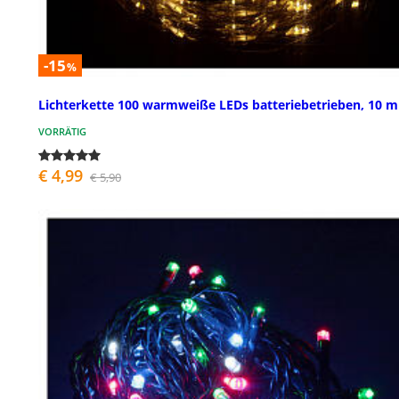
-15
%
Lichterkette 100 warmweiße LEDs batteriebetrieben, 10 m
VORRÄTIG
€ 4,99
€ 5,90