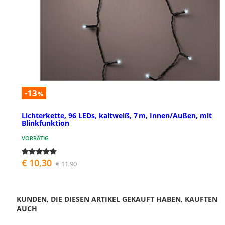
-13
%
Lichterkette, 96 LEDs, kaltweiß, 7 m, Innen/Außen, mit
Blinkfunktion
VORRÄTIG
€ 10,30
€ 11,90
KUNDEN, DIE DIESEN ARTIKEL GEKAUFT HABEN, KAUFTEN
AUCH