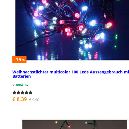
-15
%
Weihnachstlichter multicolor 100 Leds Aussengebrauch mi
Batterien
VORRÄTIG
€ 8,39
€ 9,90