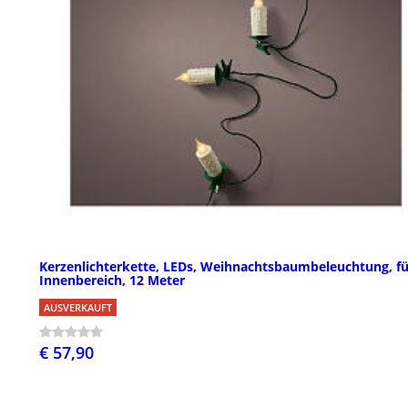
Kerzenlichterkette, LEDs, Weihnachtsbaumbeleuchtung, fü
Innenbereich, 12 Meter
AUSVERKAUFT
€ 57,90