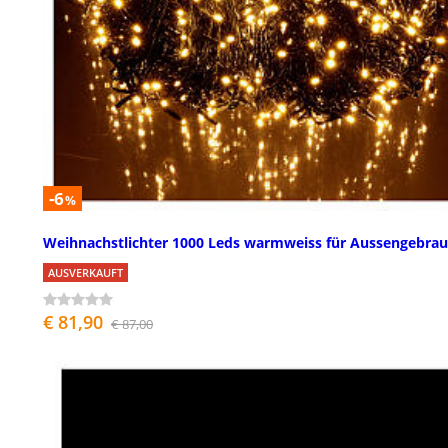
-6
%
Weihnachstlichter 1000 Leds warmweiss für Aussengebra
AUSVERKAUFT
€ 81,90
€ 87,00