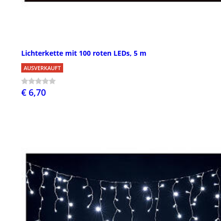
Lichterkette mit 100 roten LEDs, 5 m
AUSVERKAUFT
€ 6,70