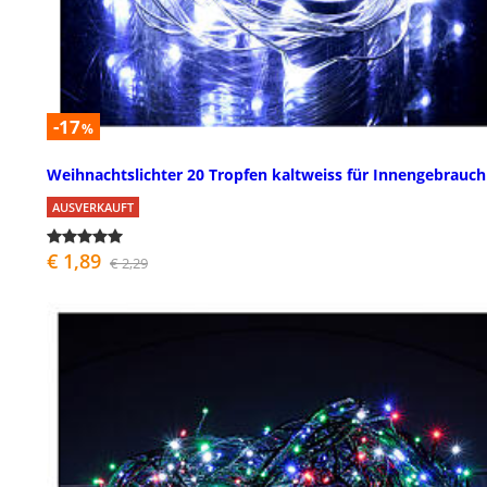
-17
%
Weihnachtslichter 20 Tropfen kaltweiss für Innengebrauch
AUSVERKAUFT
€ 1,89
€ 2,29