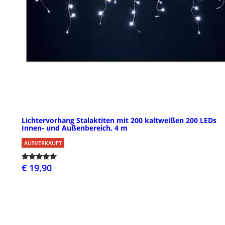
Lichtervorhang Stalaktiten mit 200 kaltweißen 200 LEDs
Innen- und Außenbereich, 4 m
AUSVERKAUFT
€ 19,90