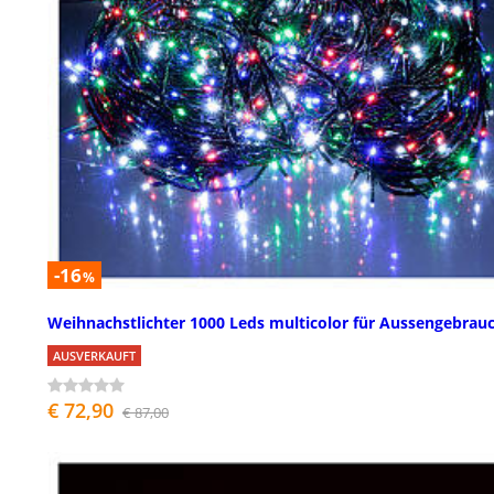
-16
%
Weihnachstlichter 1000 Leds multicolor für Aussengebrau
AUSVERKAUFT
€ 72,90
€ 87,00