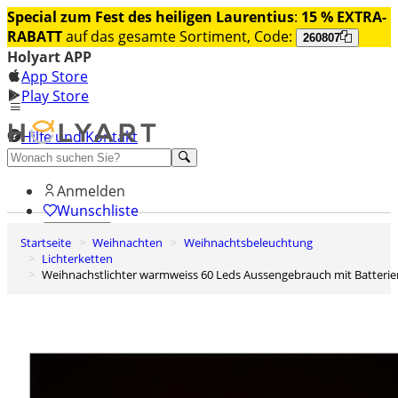
Special zum Fest des heiligen Laurentius
:
15 % EXTRA-
RABATT
auf das gesamte Sortiment, Code:
260807
Holyart APP
App Store
Play Store
Hilfe und Kontakt
Entdecken Sie Premium
Anmelden
Wunschliste
Startseite
Weihnachten
Weihnachtsbeleuchtung
0
Lichterketten
Warenkorb
Weihnachstlichter warmweiss 60 Leds Aussengebrauch mit Batterie