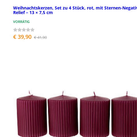
Weihnachtskerzen, Set zu 4 Stück, rot, mit Sternen-Negati
Relief – 13 × 7,5 cm
VORRÄTIG
€ 39,90
€ 41,90