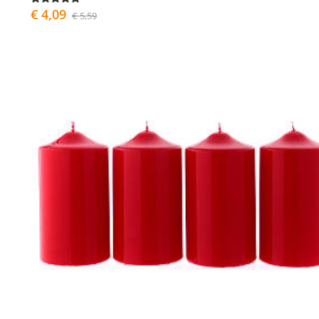
€ 4,09
€ 5,59