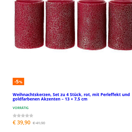
-5
%
Weihnachtskerzen, Set zu 4 Stück, rot, mit Perleffekt und
goldfarbenen Akzenten – 13 × 7,5 cm
VORRÄTIG
€ 39,90
€ 41,90