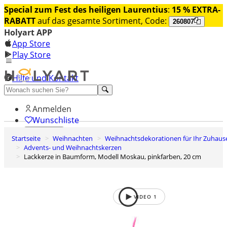
Special zum Fest des heiligen Laurentius
:
15 % EXTRA-
RABATT
auf das gesamte Sortiment, Code:
260807
Holyart APP
App Store
Play Store
Hilfe und Kontakt
Entdecken Sie Premium
Anmelden
Wunschliste
Startseite
Weihnachten
Weihnachtsdekorationen für Ihr Zuhaus
0
Advents- und Weihnachtskerzen
Warenkorb
Lackkerze in Baumform, Modell Moskau, pinkfarben, 20 cm
VIDEO
1