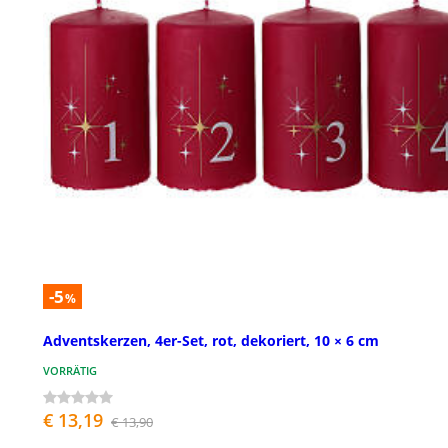
-5
%
Adventskerzen, 4er-Set, rot, dekoriert, 10 × 6 cm
VORRÄTIG
€ 13,19
€ 13,90