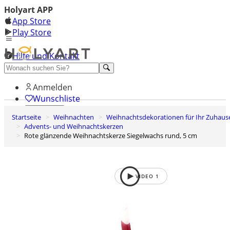
Holyart APP
App Store
Play Store
Hilfe und Kontakt
Entdecken Sie Premium
Anmelden
Wunschliste
Startseite
Weihnachten
Weihnachtsdekorationen für Ihr Zuhaus
0
Advents- und Weihnachtskerzen
Warenkorb
Rote glänzende Weihnachtskerze Siegelwachs rund, 5 cm
VIDEO
1