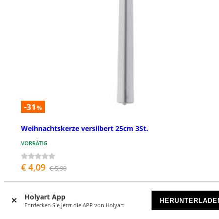
-31
%
Weihnachtskerze versilbert 25cm 3St.
VORRÄTIG
€ 4,09
€ 5,90
Holyart App
HERUNTERLADE
Entdecken Sie jetzt die APP von Holyart