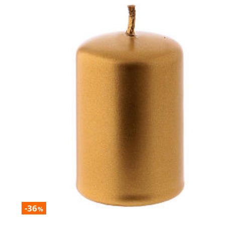
-36
%