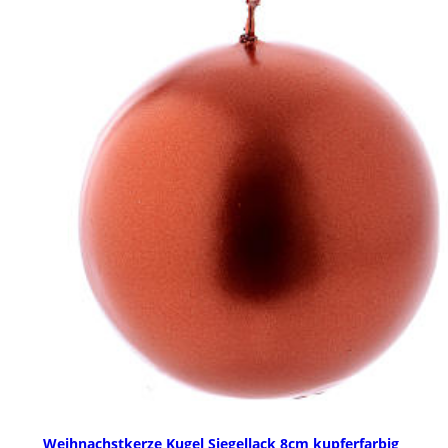
Weihnachstkerze Kugel Siegellack 8cm kupferfarbig