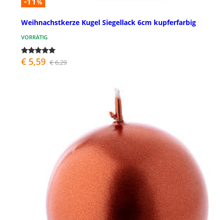
-11
%
Weihnachstkerze Kugel Siegellack 6cm kupferfarbig
VORRÄTIG
€ 5,59
€ 6,29