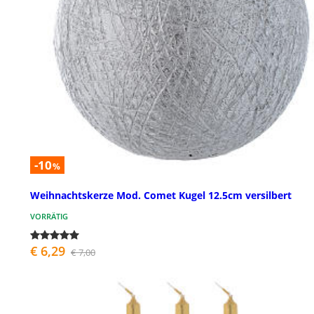
-10
%
Weihnachtskerze Mod. Comet Kugel 12.5cm versilbert
VORRÄTIG
€ 6,29
€ 7,00