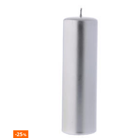
-25
%