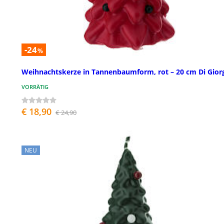
-24
%
Weihnachtskerze in Tannenbaumform, rot – 20 cm Di Gior
VORRÄTIG
€ 18,90
€ 24,90
NEU