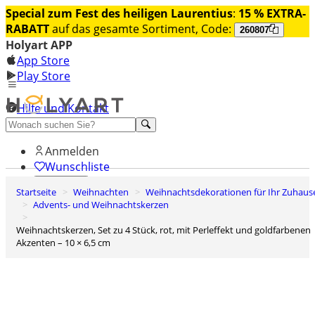
Special zum Fest des heiligen Laurentius
:
15 % EXTRA-
RABATT
auf das gesamte Sortiment, Code:
260807
Holyart APP
App Store
Play Store
Hilfe und Kontakt
Entdecken Sie Premium
Anmelden
Wunschliste
Startseite
Weihnachten
Weihnachtsdekorationen für Ihr Zuhaus
0
Advents- und Weihnachtskerzen
Warenkorb
Weihnachtskerzen, Set zu 4 Stück, rot, mit Perleffekt und goldfarbenen
Akzenten – 10 × 6,5 cm