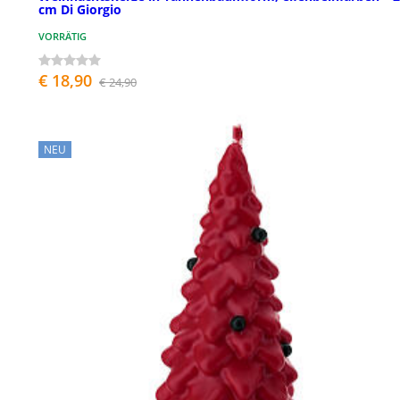
cm Di Giorgio
VORRÄTIG
€ 18,90
€ 24,90
NEU