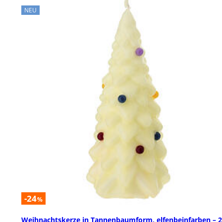
NEU
-24
%
Weihnachtskerze in Tannenbaumform, elfenbeinfarben – 