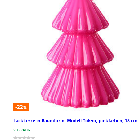
-22
%
Lackkerze in Baumform, Modell Tokyo, pinkfarben, 18 cm
VORRÄTIG