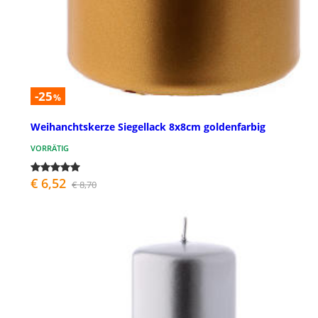
-25
%
Weihanchtskerze Siegellack 8x8cm goldenfarbig
VORRÄTIG
€ 6,52
€ 8,70