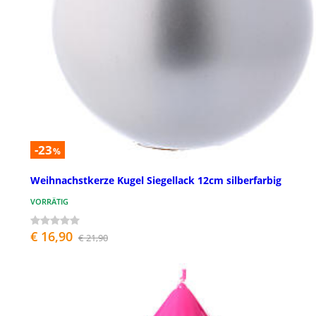
-23
%
Weihnachstkerze Kugel Siegellack 12cm silberfarbig
VORRÄTIG
€ 16,90
€ 21,90