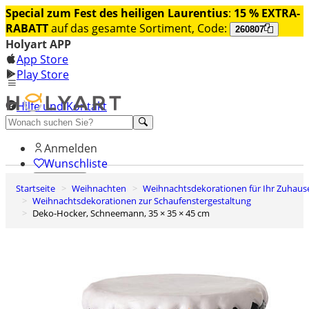
Special zum Fest des heiligen Laurentius
:
15 % EXTRA-
RABATT
auf das gesamte Sortiment, Code:
260807
Holyart APP
App Store
Play Store
Hilfe und Kontakt
Entdecken Sie Premium
Anmelden
Wunschliste
Startseite
Weihnachten
Weihnachtsdekorationen für Ihr Zuhaus
0
Weihnachtsdekorationen zur Schaufenstergestaltung
Warenkorb
Deko-Hocker, Schneemann, 35 × 35 × 45 cm