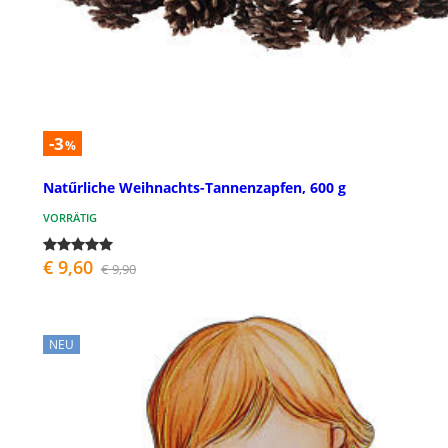
-3
%
Natűrliche Weihnachts-Tannenzapfen, 600 g
VORRÄTIG
€ 9,60
€ 9,90
NEU