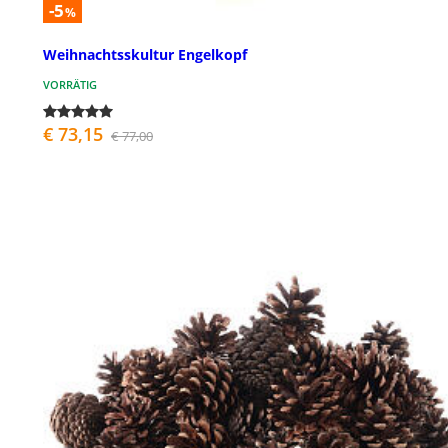
-5
%
Weihnachtsskultur Engelkopf
VORRÄTIG
€ 73,15
€ 77,00