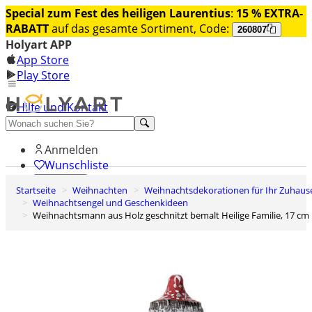
Special zum Fest des heiligen Laurentius
:
15 % EXTRA-
RABATT
auf das gesamte Sortiment, Code:
260807
Holyart APP
App Store
Play Store
Hilfe und Kontakt
Entdecken Sie Premium
Anmelden
Wunschliste
Startseite
Weihnachten
Weihnachtsdekorationen für Ihr Zuhaus
0
Weihnachtsengel und Geschenkideen
Warenkorb
Weihnachtsmann aus Holz geschnitzt bemalt Heilige Familie, 17 cm