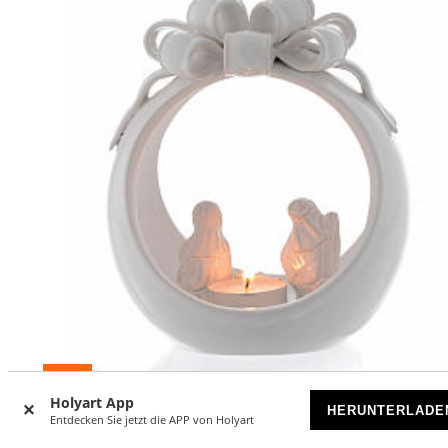
-13
%
Holyart App
HERUNTERLADE
Kerzenhalter Kugel Form weisse Terrakotta 17cm mit heili
Entdecken Sie jetzt die APP von Holyart
Familie