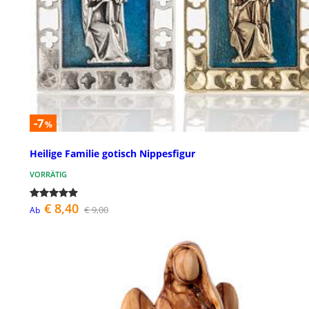
-7
%
Heilige Familie gotisch Nippesfigur
VORRÄTIG
€ 8,40
€ 9,00
Ab