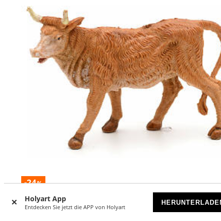
-24
%
Holyart App
HERUNTERLADE
Ochse stehend Fontanini 6.5 cm
Entdecken Sie jetzt die APP von Holyart
VORRÄTIG