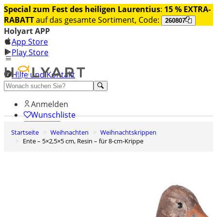
Special zum Fest des heiligen Laurentius
:
15 % EXTRA-
RABATT
auf das gesamte Sortiment, Code:
260807
Holyart APP
App Store
Play Store
Hilfe und Kontakt
Entdecken Sie Premium
Anmelden
Wunschliste
Startseite
Weihnachten
Weihnachtskrippen
0
Ente – 5×2,5×5 cm, Resin – für 8-cm-Krippe
Warenkorb