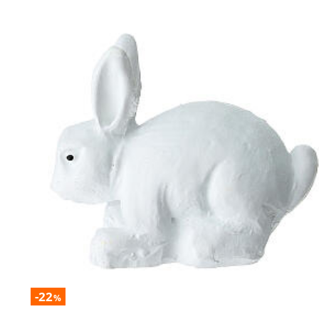
-22
%