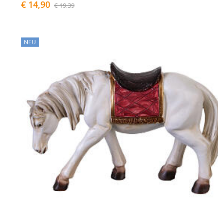
€ 14,90
€ 19,39
NEU