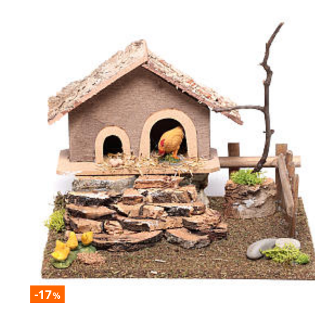
-17
%